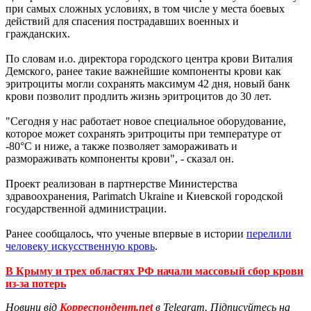
при самых сложных условиях, в том числе у места боевых
действий для спасения пострадавших военных и
гражданских.
По словам и.о. директора городского центра крови Виталия
Демского, ранее такие важнейшие компоненты крови как
эритроциты могли сохранять максимум 42 дня, новый банк
крови позволит продлить жизнь эритроцитов до 30 лет.
"Сегодня у нас работает новое специальное оборудование,
которое может сохранять эритроциты при температуре от
-80°С и ниже, а также позволяет замораживать и
размораживать компоненты крови", - сказал он.
Проект реализован в партнерстве Министерства
здравоохранения, Parimatch Ukraine и Киевской городской
государственной администрации.
Ранее сообщалось, что ученые впервые в истории
перелили
человеку искусственную кровь
.
В Крыму и трех областях РФ начали массовый сбор крови
из-за потерь
Новини від
Корреспондент.net
в Telegram. Підписуйтесь на