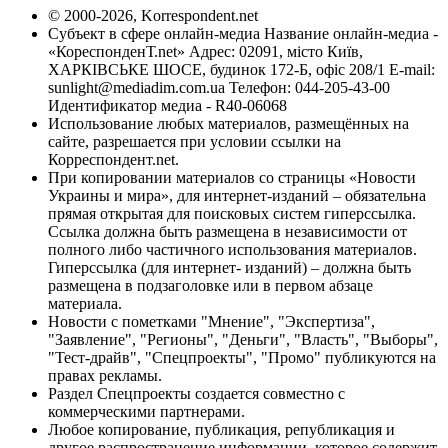
© 2000-2026, Korrespondent.net
Субъект в сфере онлайн-медиа Название онлайн-медиа -
«КореспонденТ.net» Адрес: 02091, місто Київ,
ХАРКІВСЬКЕ ШОСЕ, будинок 172-Б, офіс 208/1 E-mail:
sunlight@mediadim.com.ua
Телефон: 044-205-43-00
Идентификатор медиа - R40-06068
Использование любых материалов, размещённых на
сайте, разрешается при условии ссылки на
Корреспондент.net.
При копировании материалов со страницы «Новости
Украины и мира», для интернет-изданий – обязательна
прямая открытая для поисковых систем гиперссылка.
Ссылка должна быть размещена в независимости от
полного либо частичного использования материалов.
Гиперссылка (для интернет- изданий) – должна быть
размещена в подзаголовке или в первом абзаце
материала.
Новости с пометками "Мнение", "Экспертиза",
"Заявление", "Регионы", "Деньги", "Власть", "Выборы",
"Тест-драйв", "Спецпроекты", "Промо" публикуются на
правах рекламы.
Раздел Спецпроекты создается совместно с
коммерческими партнерами.
Любое копирование, публикация, републикация и
другое распространение информации, которое содержит