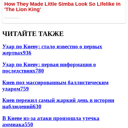
ЧИТАЙТЕ ТАКЖЕ
Удар по Киеву: стало известно о первых
жертвах
936
Удар по Киеву: первая информация о
последствиях
780
Киев под массированным баллистическим
ударом
759
Киев пережил самый жаркий день в истории
наблюдений
630
В Киеве из-за атаки произошла утечка
аммиака
550