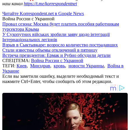
наш канал
https://t.me/korrespondentnet
Читайте Korrespondent.net в Google News
Война России с Украиной
Провал сезона: Москва будет платить пособия работникам
турсектора Крыма
У Сухопутних військах зробили заяву щодо інтеграції
Інтернаціональних легіонів
Взрыв в Сыктывкаре: возросло количество пострадавших
Стали известны объемы отключений в пятницу
Встреча президентов: Ермак и Рубио обсудили детали
СПЕЦТЕМА:
Война России с Украиной
ТЕГИ:
Киев
,
Минздрав
,
кровь
,
новости Украины
,
Война в
Украине
Если вы заметили ошибку, выделите необходимый текст и
нажмите Ctrl+Enter, чтобы сообщить об этом редакции.