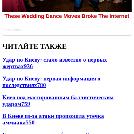
ЧИТАЙТЕ ТАКЖЕ
Удар по Киеву: стало известно о первых
жертвах
936
Удар по Киеву: первая информация о
последствиях
780
Киев под массированным баллистическим
ударом
759
В Киеве из-за атаки произошла утечка
аммиака
550