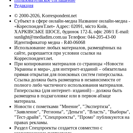
Пользовательское соглашение
Редакция
© 2000-2026, Korrespondent.net
Субъект в сфере онлайн-медиа Название онлайн-медиа -
«КореспонденТ.net» Адрес: 02091, місто Київ,
ХАРКІВСЬКЕ ШОСЕ, будинок 172-Б, офіс 208/1 E-mail:
sunlight@mediadim.com.ua
Телефон: 044-205-43-00
Идентификатор медиа - R40-06068
Использование любых материалов, размещённых на
сайте, разрешается при условии ссылки на
Корреспондент.net.
При копировании материалов со страницы «Новости
Украины и мира», для интернет-изданий – обязательна
прямая открытая для поисковых систем гиперссылка.
Ссылка должна быть размещена в независимости от
полного либо частичного использования материалов.
Гиперссылка (для интернет- изданий) – должна быть
размещена в подзаголовке или в первом абзаце
материала.
Новости с пометками "Мнение", "Экспертиза",
"Заявление", "Регионы", "Деньги", "Власть", "Выборы",
"Тест-драйв", "Спецпроекты", "Промо" публикуются на
правах рекламы.
Раздел Спецпроекты создается совместно с