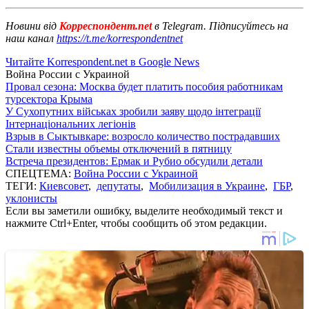
Новини від
Корреспондент.net
в Telegram. Підписуйтесь на
наш канал
https://t.me/korrespondentnet
Читайте Korrespondent.net в Google News
Война России с Украиной
Провал сезона: Москва будет платить пособия работникам
турсектора Крыма
У Сухопутних військах зробили заяву щодо інтеграції
Інтернаціональних легіонів
Взрыв в Сыктывкаре: возросло количество пострадавших
Стали известны объемы отключений в пятницу
Встреча президентов: Ермак и Рубио обсудили детали
СПЕЦТЕМА:
Война России с Украиной
ТЕГИ:
Киевсовет
,
депутаты
,
Мобилизация в Украине
,
ГБР
,
уклонисты
Если вы заметили ошибку, выделите необходимый текст и
нажмите Ctrl+Enter, чтобы сообщить об этом редакции.