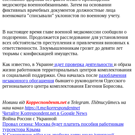
медосмотра военнообязанными. Затем на основании
фиктивных врачебных документов должностные лица
военкомата "списывали" уклонистов по военному учету.
В настоящее время главе военной медкомиссии сообщили о
подозрении. Продолжается расследование для установления
всех обстоятельств преступления и привлечения виновных к
ответственности. Злоумышленникам грозит до девяти лет
тюрьмы с конфискацией имущества.
Как известно, в Украине
идет проверка деятельности
и образа
жизни работников территориальных центров комплектования
и социальной поддержки. Она началась после
разоблачения
незаконного обогащения
бывшего руководителя Одесского
регионального центра комплектования Евгения Борисова.
Новини від
Корреспондент.net
в Telegram. Підписуйтесь на
наш канал
https://t.me/korrespondentnet
Читайте Korrespondent.net в Google News
Война России с Украиной
Провал сезона: Москва будет платить пособия работникам
турсектора Крыма
У Сухопутних військах зробили заяву щодо інтеграції