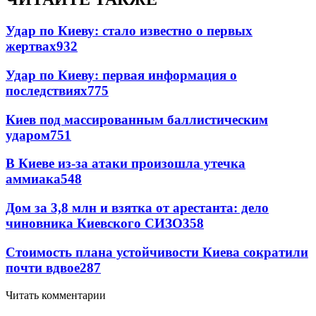
Удар по Киеву: стало известно о первых
жертвах
932
Удар по Киеву: первая информация о
последствиях
775
Киев под массированным баллистическим
ударом
751
В Киеве из-за атаки произошла утечка
аммиака
548
Дом за 3,8 млн и взятка от арестанта: дело
чиновника Киевского СИЗО
358
Стоимость плана устойчивости Киева сократили
почти вдвое
287
Читать комментарии