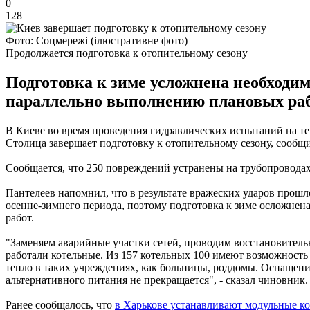
0
128
Фото: Соцмережі (ілюстративне фото)
Продолжается подготовка к отопительному сезону
Подготовка к зиме усложнена необходи
параллельно выполнению плановых раб
В Киеве во время проведения гидравлических испытаний на те
Столица завершает подготовку к отопительному сезону, сообщи
Сообщается, что 250 повреждений устранены на трубопроводах
Пантелеев напомнил, что в результате вражеских ударов прош
осенне-зимнего периода, поэтому подготовка к зиме осложне
работ.
"Заменяем аварийные участки сетей, проводим восстановительн
работали котельные. Из 157 котельных 100 имеют возможность
тепло в таких учреждениях, как больницы, роддомы. Оснащен
альтернативного питания не прекращается", - сказал чиновник.
Ранее сообщалось, что
в Харькове устанавливают модульные ко