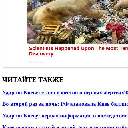
ЧИТАЙТЕ ТАКЖЕ
Удар по Киеву: стало известно о первых жертвах
9
Во второй раз за ночь: РФ атаковала Киев балли
Удар по Киеву: первая информация о последствия
Киев пережил самый жаркий день в истории наб