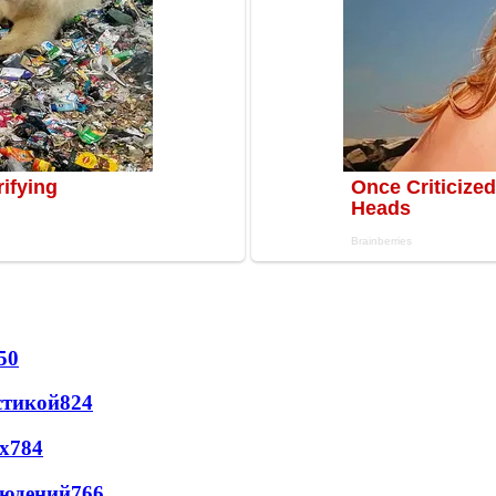
50
стикой
824
х
784
людений
766