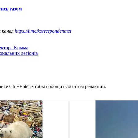
тись газом
ш канал
https://t.me/korrespondentnet
сектора Крыма
іональних легіонів
те Ctrl+Enter, чтобы сообщить об этом редакции.