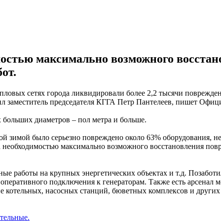
мостью максимально возможного восстан
от.
пловых сетях города ликвидировали более 2,2 тысячи поврежден
л заместитель председателя КГГА Петр Пантелеев, пишет Официа
 больших диаметров – пол метра и больше.
лой зимой было серьезно повреждено около 63% оборудования, н
на необходимостью максимально возможного восстановления по
ые работы на крупных энергетических объектах и т.д. Позаботи
 оперативного подключения к генераторам. Также есть арсенал 
ие котельных, насосных станций, бюветных комплексов и други
тельные.