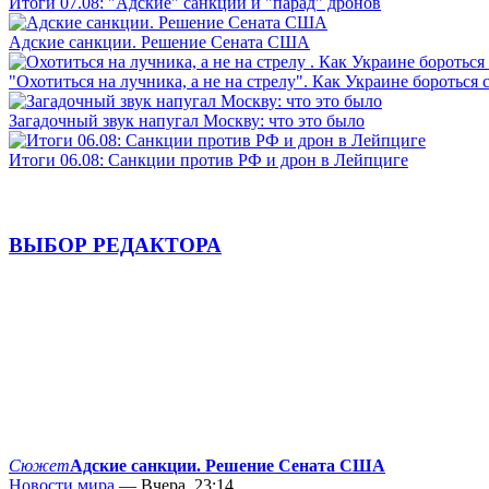
Итоги 07.08: "Адские" санкции и "парад" дронов
Адские санкции. Решение Сената США
"Охотиться на лучника, а не на стрелу". Как Украине бороться 
Загадочный звук напугал Москву: что это было
Итоги 06.08: Санкции против РФ и дрон в Лейпциге
ВЫБОР РЕДАКТОРА
Сюжет
Адские санкции. Решение Сената США
Новости мира
— Вчера, 23:14