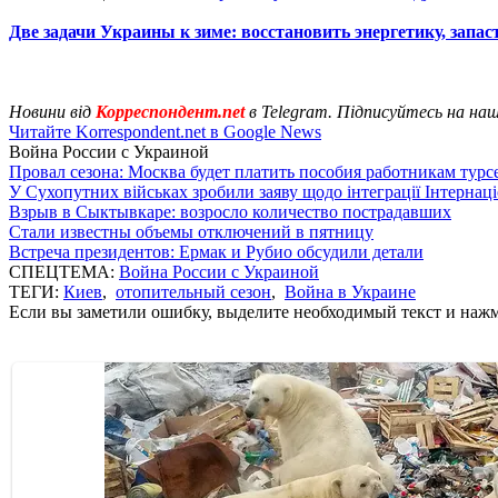
Две задачи Украины к зиме: восстановить энергетику, запас
Новини від
Корреспондент.net
в Telegram. Підписуйтесь на на
Читайте Korrespondent.net в Google News
Война России с Украиной
Провал сезона: Москва будет платить пособия работникам тур
У Сухопутних військах зробили заяву щодо інтеграції Інтернац
Взрыв в Сыктывкаре: возросло количество пострадавших
Стали известны объемы отключений в пятницу
Встреча президентов: Ермак и Рубио обсудили детали
СПЕЦТЕМА:
Война России с Украиной
ТЕГИ:
Киев
,
отопительный сезон
,
Война в Украине
Если вы заметили ошибку, выделите необходимый текст и нажми