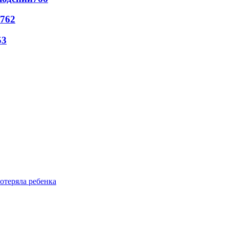
762
53
отеряла ребенка