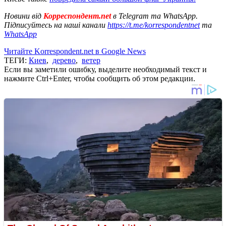
Новини від
Корреспондент.net
в Telegram та WhatsApp.
Підписуйтесь на наші канали
https://t.me/korrespondentnet
та
WhatsApp
Читайте Korrespondent.net в Google News
ТЕГИ:
Киев
,
дерево
,
ветер
Если вы заметили ошибку, выделите необходимый текст и
нажмите Ctrl+Enter, чтобы сообщить об этом редакции.