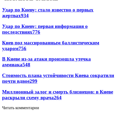
Удар по Киеву: стало известно о первых
жертвах
934
Удар по Киеву: первая информация о
последствиях
776
Киев под массированным баллистическим
ударом
756
В Киеве из-за атаки произошла утечка
аммиака
548
Стоимость плана устойчивости Киева сократили
почти вдвое
299
Миллионный залог и смерть близнецов: в Киеве
раскрыли схему врача
264
Читать комментарии