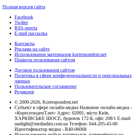
Полная версия сайта
Facebook
Twitter
RSS-ленты
E-mail рассылка
Контакты
Реклама на сайте
Использование материалов korrespondent.net
Правила пользования сайтом
Договор пользования сайтом
Политика в сфере конфиденциальности и персональных
данных
Пользовательское соглашение
Редакция
© 2000-2026, Korrespondent.net
Субъект в сфере онлайн-медиа Название онлайн-медиа -
«КореспонденТ.net» Адрес: 02091, місто Київ,
ХАРКІВСЬКЕ ШОСЕ, будинок 172-Б, офіс 208/1 E-mail:
sunlight@mediadim.com.ua
Телефон: 044-205-43-00
Идентификатор медиа - R40-06068
Использование любых материалов, размещённых на