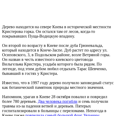
Дерево находится на севере Киева в исторической местности
Кристерова горка. Он остался там от лесов, когда-то
покрывавших Пуща-Водицкую впадину.
Он второй по возрасту в Киеве после дуба Грюневальда,
который находится в Конче-Заспе. Дуб растет по адресу ул.
Осиповского, 3, в Подольском районе, возле Ветряной горы.
Он назван в честь известного киевского цветовода
Вильгельма Кристера, усадьба которого была рядом. По
легенде, под этим дубом любил отдыхать Тарас Шевченко,
бывавший в гостях у Кристера.
Известно, что в 1997 году дерево получило заповедный статус
как ботанический памятник природы местного значения.
Напомним, ураган в Киеве 28 октября повалил и повредил
более 780 деревьев.
Два человека погибли
и семь получили
травмы из-за падения ветвей и деревьев. Пятерых
госпитализировали в больницы с переломами. Непогода в
Киеве также
повредила самый большой флаг Украины.