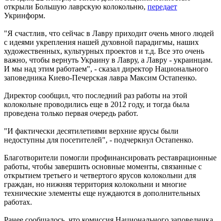
открыли Большую лаврскую колокольню,
передает
Укринформ.
"Я счастлив, что сейчас в Лавру приходит очень много людей
с идеями укрепления нашей духовной парадигмы, наших
художественных, культурных проектов и т.д. Все это очень
важно, чтобы вернуть Украину в Лавру, а Лавру - украинцам.
И мы над этим работаем", - сказал директор Национального
заповедника Киево-Печерская лавра Максим Остапенко.
Директор сообщил, что последний раз работы на этой
колокольне проводились еще в 2012 году, и тогда была
проведена только первая очередь работ.
"И фактически десятилетиями верхние ярусы были
недоступны для посетителей", - подчеркнул Остапенко.
Благотворители помогли профинансировать реставрационные
работы, чтобы завершить основные моменты, связанные с
открытием третьего и четвертого ярусов колокольни для
граждан, но нижняя территория колокольни и многие
технические элементы еще нуждаются в дополнительных
работах.
Ранее сообщалось, что комиссия Национального заповедника