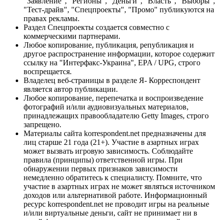
"Заявление", "Регионы", "Деньги", "Власть", "Выборы",
"Тест-драйв", "Спецпроекты", "Промо" публикуются на
правах рекламы.
Раздел Спецпроекты создается совместно с
коммерческими партнерами.
Любое копирование, публикация, републикация и
другое распространение информации, которое содержит
ссылку на "Интерфакс-Украина", EPA / UPG, строго
воспрещается.
Владелец веб-страницы в разделе Я- Корреспондент
является автор публикации.
Любое копирование, перепечатка и воспроизведение
фотографий и/или аудиовизуальных материалов,
принадлежащих правообладателю Getty Images, строго
запрещено.
Материалы сайта korrespondent.net предназначены для
лиц старше 21 года (21+). Участие в азартных играх
может вызвать игровую зависимость. Соблюдайте
правила (принципы) ответственной игры. При
обнаружении первых признаков зависимости
немедленно обратитесь к специалисту. Помните, что
участие в азартных играх не может являться источником
доходов или альтернативой работе. Информационный
ресурс korrespondent.net не проводит игры на реальные
и/или виртуальные деньги, сайт не принимает ни в