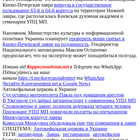
Киево-Печерская лавра
вернула в государственное
пользование 63-й и 64-й корпуса
на территории Нижней
лавры, где располагалась Киевская духовная академия и
семинария УПЦ МП.
Напомним, Министерство культуры и информационной
политики Украины планирует
проверить мощи святых в
Киево-Печерской лавре на подлинность
. Гендиректор
Национального заповедника Максим Остапенко
предполагает, что на экспертизу может понадобиться полгода.
Новини від
Корреспондент.net
в Telegram та WhatsApp.
Підписуйтесь на наші
канали
https://t.me/korrespondentnet
та
WhatsApp
Читайте Korrespondent.net в Google News
Автокефальная церковь в Украине
Суд оставил митрополита Павла под домашним арестом
В Ужгороде суд забрал загранпаспорт у священника УПЦ МП
Столкновение в лавре: полиция задержала четырех человек
Прихожане УПЦ МП повредили роллеты на опечатанном
Минкультом корпусе лавры
Комиссия Минкульта обследовала еще три помещения в лавре
СПЕЦТЕМА:
Автокефальная церковь в Украине
ТЕГИ:
заповедник
,
Лавра
,
реставрация
,
автокефалия
Если вы заметили ошибку, выделите необходимый текст и