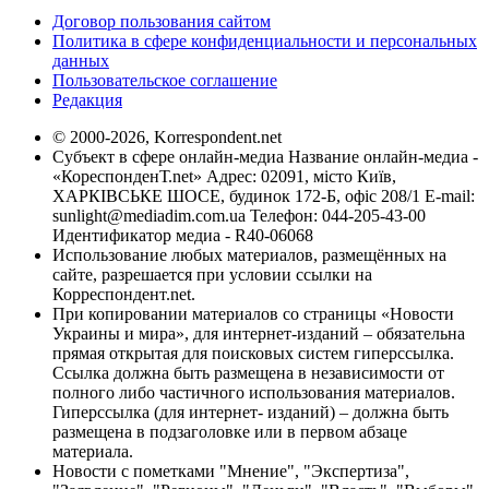
Договор пользования сайтом
Политика в сфере конфиденциальности и персональных
данных
Пользовательское соглашение
Редакция
© 2000-2026, Korrespondent.net
Субъект в сфере онлайн-медиа Название онлайн-медиа -
«КореспонденТ.net» Адрес: 02091, місто Київ,
ХАРКІВСЬКЕ ШОСЕ, будинок 172-Б, офіс 208/1 E-mail:
sunlight@mediadim.com.ua
Телефон: 044-205-43-00
Идентификатор медиа - R40-06068
Использование любых материалов, размещённых на
сайте, разрешается при условии ссылки на
Корреспондент.net.
При копировании материалов со страницы «Новости
Украины и мира», для интернет-изданий – обязательна
прямая открытая для поисковых систем гиперссылка.
Ссылка должна быть размещена в независимости от
полного либо частичного использования материалов.
Гиперссылка (для интернет- изданий) – должна быть
размещена в подзаголовке или в первом абзаце
материала.
Новости с пометками "Мнение", "Экспертиза",