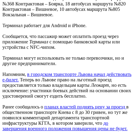
№368 Контрактовая – Боярка, 18 автобусах маршрута №820
Контрактовая – Вишневое, 10 автобусах маршрута №805
Вокзальная – Вишневое.
Терминал работает для Android и iPhone.
Сообщается, что пассажир может оплатить проезд через
приложение
Терминал
с помощью банковской карты или
устройства с NFC-чипом.
Терминал могут использовать не только перевозчики, но и
другие предприниматели.
Напомним,
в городском транспорте Львова начал действовать
е-билет.
Теперь во Львове право на льготный проезд
предоставляется только владельцам карты
Леокарт
, но есть
исключение: участники боевых действий на основании своих
удостоверений смогут ездить бесплатно.
Ранее сообщалось о
планах властей поднять цену за проезд
в
общественном транспорте Киева с 8 до 30 гривен, но тут же
появился комментарий департамента транспортной
инфраструктуры КГГА, в котором заверили, что
до
завершения военного положения повышения цены не будет.