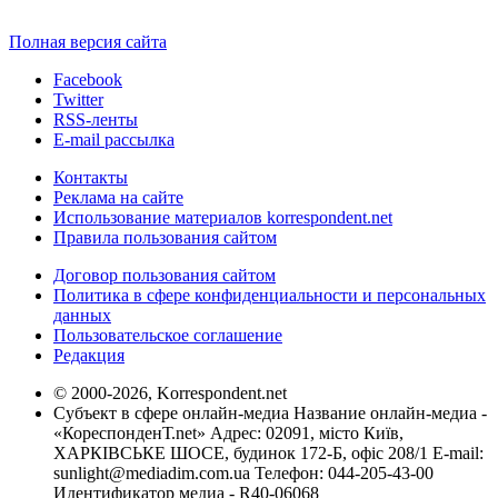
Полная версия сайта
Facebook
Twitter
RSS-ленты
E-mail рассылка
Контакты
Реклама на сайте
Использование материалов korrespondent.net
Правила пользования сайтом
Договор пользования сайтом
Политика в сфере конфиденциальности и персональных
данных
Пользовательское соглашение
Редакция
© 2000-2026, Korrespondent.net
Субъект в сфере онлайн-медиа Название онлайн-медиа -
«КореспонденТ.net» Адрес: 02091, місто Київ,
ХАРКІВСЬКЕ ШОСЕ, будинок 172-Б, офіс 208/1 E-mail:
sunlight@mediadim.com.ua
Телефон: 044-205-43-00
Идентификатор медиа - R40-06068