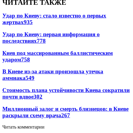
ЧИТАЙТЕ ТАКЖЕ
Удар по Киеву: стало известно о первых
жертвах
935
Удар по Киеву: первая информация о
последствиях
778
Киев под массированным баллистическим
ударом
758
В Киеве из-за атаки произошла утечка
аммиака
549
Стоимость плана устойчивости Киева сократили
почти вдвое
302
Миллионный залог и смерть близнецов: в Киеве
раскрыли схему врача
267
Читать комментарии