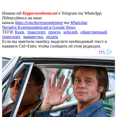
Новини від
Корреспондент.net
в Telegram та WhatsApp.
Підписуйтесь на наші
канали
https://t.me/korrespondentnet
та
WhatsApp
Читайте Korrespondent.net в Google News
ТЕГИ:
Киев
,
транспорт
,
проезд
,
юбилей
,
общественный
транспорт
,
маршрутка
,
оплата
Если вы заметили ошибку, выделите необходимый текст и
нажмите Ctrl+Enter, чтобы сообщить об этом редакции.