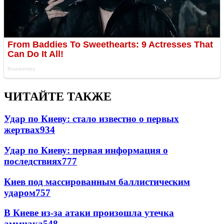
ЧИТАЙТЕ ТАКЖЕ
Удар по Киеву: стало известно о первых
жертвах
934
Удар по Киеву: первая информация о
последствиях
777
Киев под массированным баллистическим
ударом
757
В Киеве из-за атаки произошла утечка
аммиака
548