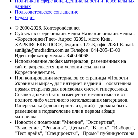
Политика в сфере конфиденциальности и персональных
данных
Пользовательское соглашение
Редакция
© 2000-2026, Korrespondent.net
Субъект в сфере онлайн-медиа Название онлайн-медиа -
«КореспонденТ.net» Адрес: 02091, місто Київ,
ХАРКІВСЬКЕ ШОСЕ, будинок 172-Б, офіс 208/1 E-mail:
sunlight@mediadim.com.ua
Телефон: 044-205-43-00
Идентификатор медиа - R40-06068
Использование любых материалов, размещённых на
сайте, разрешается при условии ссылки на
Корреспондент.net.
При копировании материалов со страницы «Новости
Украины и мира», для интернет-изданий – обязательна
прямая открытая для поисковых систем гиперссылка.
Ссылка должна быть размещена в независимости от
полного либо частичного использования материалов.
Гиперссылка (для интернет- изданий) – должна быть
размещена в подзаголовке или в первом абзаце
материала.
Новости с пометками "Мнение", "Экспертиза",
"Заявление", "Регионы", "Деньги", "Власть", "Выборы",
"Тест-драйв", "Спецпроекты", "Промо" публикуются на