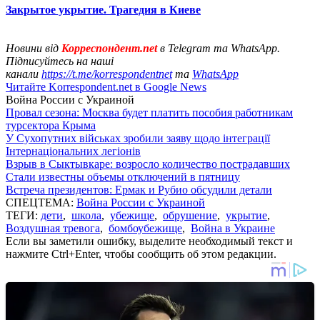
Закрытое укрытие. Трагедия в Киеве
Новини від
Корреспондент.net
в Telegram та WhatsApp.
Підписуйтесь на наші
канали
https://t.me/korrespondentnet
та
WhatsApp
Читайте Korrespondent.net в Google News
Война России с Украиной
Провал сезона: Москва будет платить пособия работникам
турсектора Крыма
У Сухопутних військах зробили заяву щодо інтеграції
Інтернаціональних легіонів
Взрыв в Сыктывкаре: возросло количество пострадавших
Стали известны объемы отключений в пятницу
Встреча президентов: Ермак и Рубио обсудили детали
СПЕЦТЕМА:
Война России с Украиной
ТЕГИ:
дети
,
школа
,
убежище
,
обрушение
,
укрытие
,
Воздушная тревога
,
бомбоубежище
,
Война в Украине
Если вы заметили ошибку, выделите необходимый текст и
нажмите Ctrl+Enter, чтобы сообщить об этом редакции.