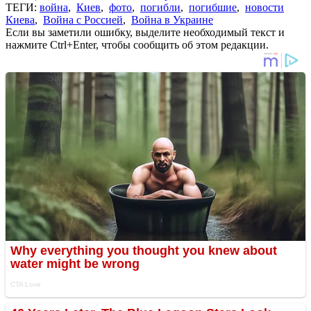
ТЕГИ:
война
,
Киев
,
фото
,
погибли
,
погибшие
,
новости
Киева
,
Война с Россией
,
Война в Украине
Если вы заметили ошибку, выделите необходимый текст и
нажмите Ctrl+Enter, чтобы сообщить об этом редакции.