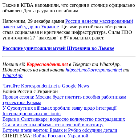
Также в КГВА напомнили, что сегодня в столице официально
объявлен День траура по погибшим.
Напомним, 29 декабря армия
России нанесла массированный
ракетный удар по Украине
. Целями российских обстрелов
стала социальная и критическая инфраструктура. Силы ПВО
уничтожили 27 "шахедов" и 87 крылатых ракет.
Россияне уничтожили музей Шухевича во Львове
Новини від
Корреспондент.net
в Telegram та WhatsApp.
Підписуйтесь на наші канали
https://t.me/korrespondentnet
та
WhatsApp
Читайте Korrespondent.net в Google News
Война России с Украиной
Провал сезона: Москва будет платить пособия работникам
турсектора Крыма
У Сухопутних військах зробили заяву щодо інтеграції
Інтернаціональних легіонів
Взрыв в Сыктывкаре: возросло количество пострадавших
Стали известны объемы отключений в пятницу
Встреча президентов: Ермак и Рубио обсудили детали
СПЕЦТЕМА:
Война России с Украиной