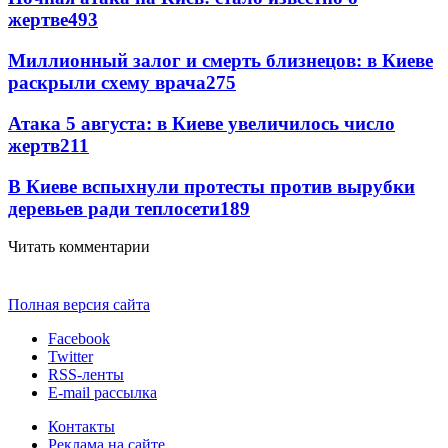
жертве
493
Миллионный залог и смерть близнецов: в Киеве
раскрыли схему врача
275
Атака 5 августа: в Киеве увеличилось число
жертв
211
В Киеве вспыхнули протесты против вырубки
деревьев ради теплосети
189
Читать комментарии
Полная версия сайта
Facebook
Twitter
RSS-ленты
E-mail рассылка
Контакты
Реклама на сайте