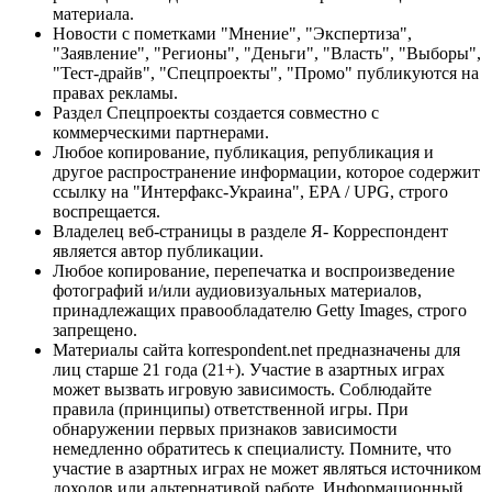
материала.
Новости с пометками "Мнение", "Экспертиза",
"Заявление", "Регионы", "Деньги", "Власть", "Выборы",
"Тест-драйв", "Спецпроекты", "Промо" публикуются на
правах рекламы.
Раздел Спецпроекты создается совместно с
коммерческими партнерами.
Любое копирование, публикация, републикация и
другое распространение информации, которое содержит
ссылку на "Интерфакс-Украина", EPA / UPG, строго
воспрещается.
Владелец веб-страницы в разделе Я- Корреспондент
является автор публикации.
Любое копирование, перепечатка и воспроизведение
фотографий и/или аудиовизуальных материалов,
принадлежащих правообладателю Getty Images, строго
запрещено.
Материалы сайта korrespondent.net предназначены для
лиц старше 21 года (21+). Участие в азартных играх
может вызвать игровую зависимость. Соблюдайте
правила (принципы) ответственной игры. При
обнаружении первых признаков зависимости
немедленно обратитесь к специалисту. Помните, что
участие в азартных играх не может являться источником
доходов или альтернативой работе. Информационный