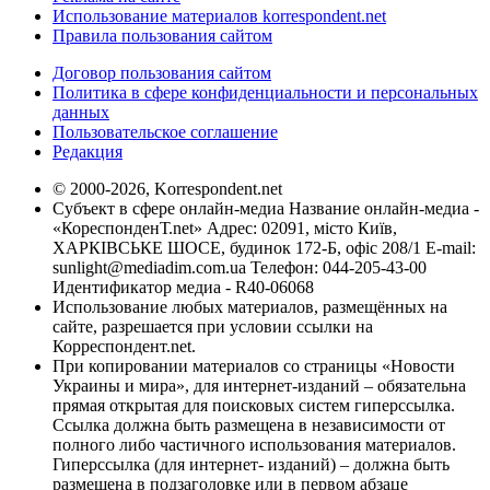
Использование материалов korrespondent.net
Правила пользования сайтом
Договор пользования сайтом
Политика в сфере конфиденциальности и персональных
данных
Пользовательское соглашение
Редакция
© 2000-2026, Korrespondent.net
Субъект в сфере онлайн-медиа Название онлайн-медиа -
«КореспонденТ.net» Адрес: 02091, місто Київ,
ХАРКІВСЬКЕ ШОСЕ, будинок 172-Б, офіс 208/1 E-mail:
sunlight@mediadim.com.ua
Телефон: 044-205-43-00
Идентификатор медиа - R40-06068
Использование любых материалов, размещённых на
сайте, разрешается при условии ссылки на
Корреспондент.net.
При копировании материалов со страницы «Новости
Украины и мира», для интернет-изданий – обязательна
прямая открытая для поисковых систем гиперссылка.
Ссылка должна быть размещена в независимости от
полного либо частичного использования материалов.
Гиперссылка (для интернет- изданий) – должна быть
размещена в подзаголовке или в первом абзаце