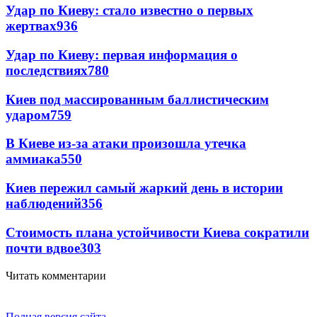
Удар по Киеву: стало известно о первых
жертвах
936
Удар по Киеву: первая информация о
последствиях
780
Киев под массированным баллистическим
ударом
759
В Киеве из-за атаки произошла утечка
аммиака
550
Киев пережил самый жаркий день в истории
наблюдений
356
Стоимость плана устойчивости Киева сократили
почти вдвое
303
Читать комментарии
Полная версия сайта