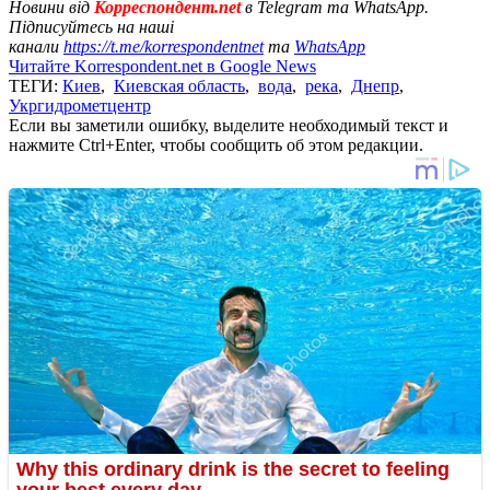
Новини від
Корреспондент.net
в Telegram та WhatsApp.
Підписуйтесь на наші
канали
https://t.me/korrespondentnet
та
WhatsApp
Читайте Korrespondent.net в Google News
ТЕГИ:
Киев
,
Киевская область
,
вода
,
река
,
Днепр
,
Укргидрометцентр
Если вы заметили ошибку, выделите необходимый текст и
нажмите Ctrl+Enter, чтобы сообщить об этом редакции.