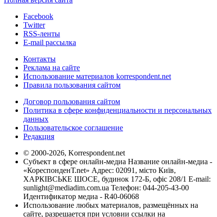
Facebook
Twitter
RSS-ленты
E-mail рассылка
Контакты
Реклама на сайте
Использование материалов korrespondent.net
Правила пользования сайтом
Договор пользования сайтом
Политика в сфере конфиденциальности и персональных
данных
Пользовательское соглашение
Редакция
© 2000-2026, Korrespondent.net
Субъект в сфере онлайн-медиа Название онлайн-медиа -
«КореспонденТ.net» Адрес: 02091, місто Київ,
ХАРКІВСЬКЕ ШОСЕ, будинок 172-Б, офіс 208/1 E-mail:
sunlight@mediadim.com.ua
Телефон: 044-205-43-00
Идентификатор медиа - R40-06068
Использование любых материалов, размещённых на
сайте, разрешается при условии ссылки на