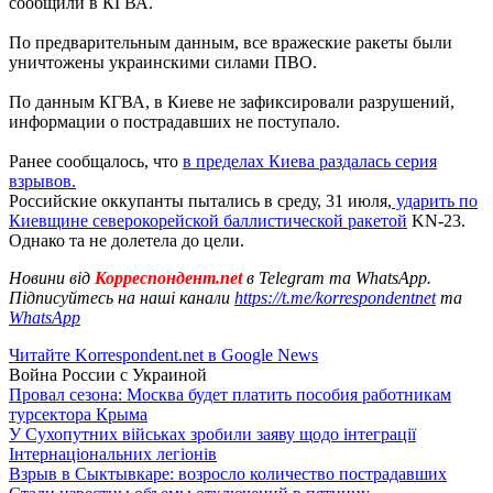
сообщили в КГВА.
По предварительным данным, все вражеские ракеты были
уничтожены украинскими силами ПВО.
По данным КГВА, в Киеве не зафиксировали разрушений,
информации о пострадавших не поступало.
Ранее сообщалось, что
в пределах Киева раздалась серия
взрывов.
Российские оккупанты пытались в среду, 31 июля,
ударить по
Киевщине северокорейской баллистической ракетой
KN-23.
Однако та не долетела до цели.
Новини від
Корреспондент.net
в Telegram та WhatsApp.
Підписуйтесь на наші канали
https://t.me/korrespondentnet
та
WhatsApp
Читайте Korrespondent.net в Google News
Война России с Украиной
Провал сезона: Москва будет платить пособия работникам
турсектора Крыма
У Сухопутних військах зробили заяву щодо інтеграції
Інтернаціональних легіонів
Взрыв в Сыктывкаре: возросло количество пострадавших