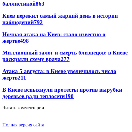
баллистикой
863
Киев пережил самый жаркий день в истории
наблюдений
792
Ночная атака на Киев: стало известно о
жертве
498
Миллионный залог и смерть близнецов: в Киеве
раскрыли схему врача
277
Атака 5 августа: в Киеве увеличилось число
жертв
211
В Киеве вспыхнули протесты против вырубки
деревьев ради теплосети
190
Читать комментарии
Полная версия сайта