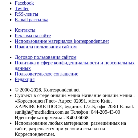
Facebook
Twitter
RSS-ленты
E-mail рассылка
Контакты
Реклама на сайте
Использование материалов korrespondent.net
Правила пользования сайтом
Договор пользования сайтом
Политика в сфере конфиденциальности и персональных
данных
Пользовательское соглашение
Редакция
© 2000-2026, Korrespondent.net
Субъект в сфере онлайн-медиа Название онлайн-медиа -
«КореспонденТ.net» Адрес: 02091, місто Київ,
ХАРКІВСЬКЕ ШОСЕ, будинок 172-Б, офіс 208/1 E-mail:
sunlight@mediadim.com.ua
Телефон: 044-205-43-00
Идентификатор медиа - R40-06068
Использование любых материалов, размещённых на
сайте, разрешается при условии ссылки на
Корреспондент.net.