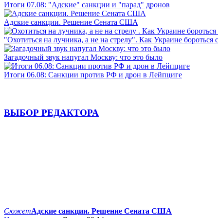
Итоги 07.08: "Адские" санкции и "парад" дронов
Адские санкции. Решение Сената США
"Охотиться на лучника, а не на стрелу". Как Украине бороться 
Загадочный звук напугал Москву: что это было
Итоги 06.08: Санкции против РФ и дрон в Лейпциге
ВЫБОР РЕДАКТОРА
Сюжет
Адские санкции. Решение Сената США