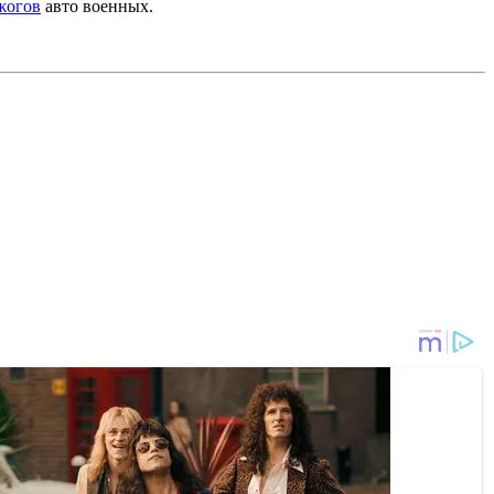
жогов
авто военных.