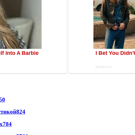
50
стикой
824
х
784