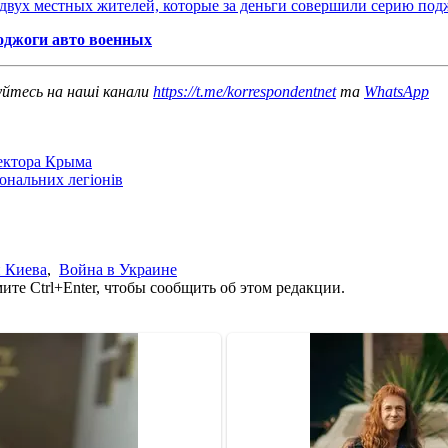
двух местных жителей, которые за деньги совершили серию под
оджоги авто военных
уйтесь на наші канали
https://t.me/korrespondentnet
та
WhatsApp
сектора Крыма
іональних легіонів
 Киева
,
Война в Украине
те Ctrl+Enter, чтобы сообщить об этом редакции.