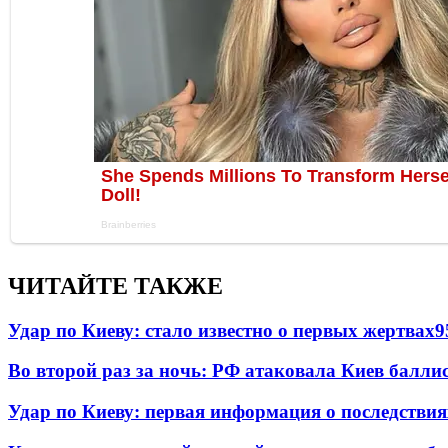
ЧИТАЙТЕ ТАКЖЕ
Удар по Киеву: стало известно о первых жертвах
9
Во второй раз за ночь: РФ атаковала Киев балли
Удар по Киеву: первая информация о последствия