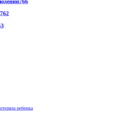
людений
766
762
53
отеряла ребенка