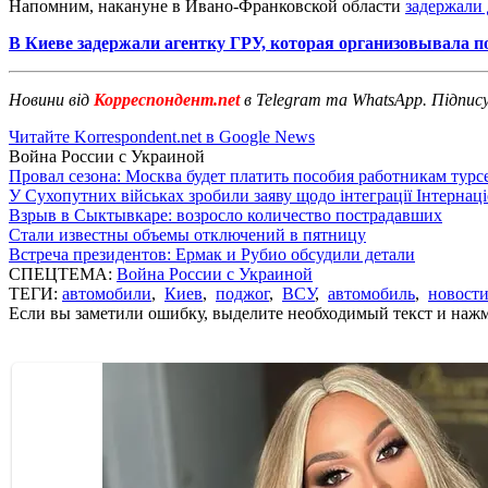
Напомним, накануне в Ивано-Франковской области
задержали 
В Киеве задержали агентку ГРУ, которая организовывала п
Новини від
Корреспондент.net
в Telegram та WhatsApp. Підпис
Читайте Korrespondent.net в Google News
Война России с Украиной
Провал сезона: Москва будет платить пособия работникам тур
У Сухопутних військах зробили заяву щодо інтеграції Інтернац
Взрыв в Сыктывкаре: возросло количество пострадавших
Стали известны объемы отключений в пятницу
Встреча президентов: Ермак и Рубио обсудили детали
СПЕЦТЕМА:
Война России с Украиной
ТЕГИ:
автомобили
,
Киев
,
поджог
,
ВСУ
,
автомобиль
,
новости
Если вы заметили ошибку, выделите необходимый текст и нажми