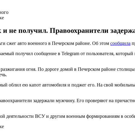
ке
 не получил. Правоохранители задержа
ьги сжег авто военного в Печерском районе. Об этом
сообщила
пр
ваемый получил сообщение в Telegram от пользователя, который
разжигания огня. По дороге домой в Печерском районе столицы 
чь.
емый облил ею капот автомобиля и поджег его. На свой мобильн
равоохранители задержали мужчину. Его проверяют на причастн
ой деятельности ВСУ и другим военным формированиям в особый
ке