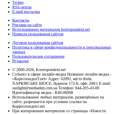
Twitter
RSS-ленты
E-mail рассылка
Контакты
Реклама на сайте
Использование материалов korrespondent.net
Правила пользования сайтом
Договор пользования сайтом
Политика в сфере конфиденциальности и персональных
данных
Пользовательское соглашение
Редакция
© 2000-2026, Korrespondent.net
Субъект в сфере онлайн-медиа Название онлайн-медиа -
«КореспонденТ.net» Адрес: 02091, місто Київ,
ХАРКІВСЬКЕ ШОСЕ, будинок 172-Б, офіс 208/1 E-mail:
sunlight@mediadim.com.ua
Телефон: 044-205-43-00
Идентификатор медиа - R40-06068
Использование любых материалов, размещённых на
сайте, разрешается при условии ссылки на
Корреспондент.net.
При копировании материалов со страницы «Новости