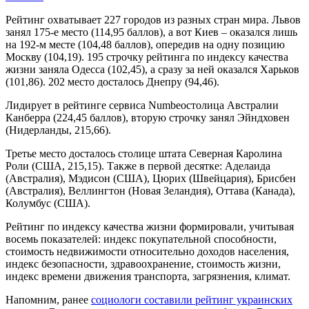
Рейтинг охватывает 227 городов из разных стран мира. Львов
занял 175-е место (114,95 баллов), а вот Киев – оказался лишь
на 192-м месте (104,48 баллов), опередив на одну позицию
Москву (104,19). 195 строчку рейтинга по индексу качества
жизни заняла Одесса (102,45), а сразу за ней оказался Харьков
(101,86). 202 место досталось Днепру (94,46).
Лидирует в рейтинге сервиса Numbeoстолица Австралии
Канберра (224,45 баллов), вторую строчку занял Эйндховен
(Нидерланды, 215,66).
Третье место досталось столице штата Северная Каролина
Роли (США, 215,15). Также в первой десятке: Аделаида
(Австралия), Мэдисон (США), Цюрих (Швейцария), Брисбен
(Австралия), Веллингтон (Новая Зеландия), Оттава (Канада),
Колумбус (США).
Рейтинг по индексу качества жизни формировали, учитывая
восемь показателей: индекс покупательной способности,
стоимость недвижимости относительно доходов населения,
индекс безопасности, здравоохранение, стоимость жизни,
индекс времени движения транспорта, загрязнения, климат.
Напомним, ранее
социологи составили рейтинг украинских