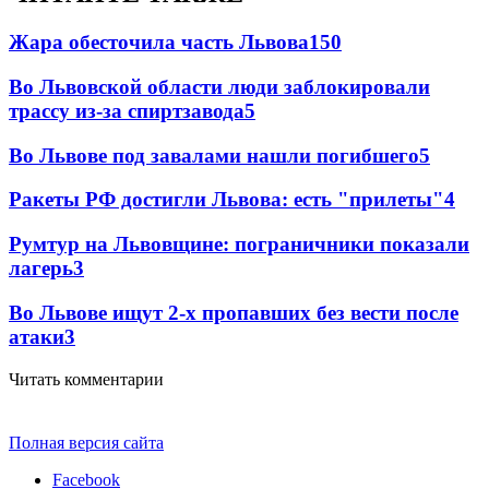
Жара обесточила часть Львова
150
Во Львовской области люди заблокировали
трассу из-за спиртзавода
5
Во Львове под завалами нашли погибшего
5
Ракеты РФ достигли Львова: есть "прилеты"
4
Румтур на Львовщине: пограничники показали
лагерь
3
Во Львове ищут 2-х пропавших без вести после
атаки
3
Читать комментарии
Полная версия сайта
Facebook