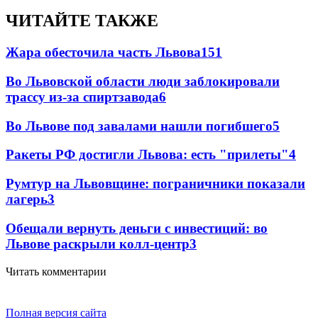
ЧИТАЙТЕ ТАКЖЕ
Жара обесточила часть Львова
151
Во Львовской области люди заблокировали
трассу из-за спиртзавода
6
Во Львове под завалами нашли погибшего
5
Ракеты РФ достигли Львова: есть "прилеты"
4
Румтур на Львовщине: пограничники показали
лагерь
3
Обещали вернуть деньги с инвестиций: во
Львове раскрыли колл-центр
3
Читать комментарии
Полная версия сайта