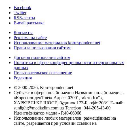
Facebook
Twitter
RSS-ленты
E-mail рассылка
Контакты
Реклама на сайте
Использование материалов korrespondent.net
Правила пользования сайтом
Договор пользования сайтом
Политика в сфере конфиденциальности и персональных
данных
Пользовательское соглашение
Редакция
© 2000-2026, Korrespondent.net
Субъект в сфере онлайн-медиа Название онлайн-медиа -
«КореспонденТ.net» Адрес: 02091, місто Київ,
ХАРКІВСЬКЕ ШОСЕ, будинок 172-Б, офіс 208/1 E-mail:
sunlight@mediadim.com.ua
Телефон: 044-205-43-00
Идентификатор медиа - R40-06068
Использование любых материалов, размещённых на
сайте, разрешается при условии ссылки на