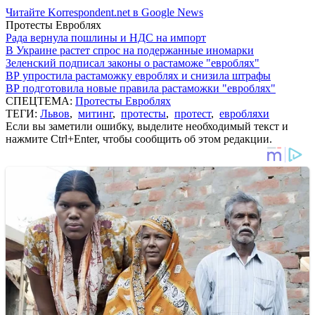
Читайте Korrespondent.net в Google News
Протесты Евроблях
Рада вернула пошлины и НДС на импорт
В Украине растет спрос на подержанные иномарки
Зеленский подписал законы о растаможе "евроблях"
ВР упростила растаможку евроблях и снизила штрафы
ВР подготовила новые правила растаможки "евроблях"
СПЕЦТЕМА:
Протесты Евроблях
ТЕГИ:
Львов
,
митинг
,
протесты
,
протест
,
евробляхи
Если вы заметили ошибку, выделите необходимый текст и
нажмите Ctrl+Enter, чтобы сообщить об этом редакции.