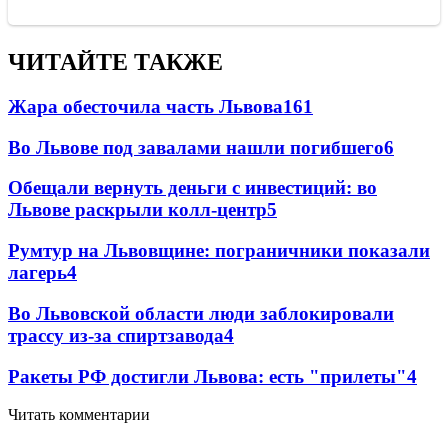
ЧИТАЙТЕ ТАКЖЕ
Жара обесточила часть Львова
161
Во Львове под завалами нашли погибшего
6
Обещали вернуть деньги с инвестиций: во
Львове раскрыли колл-центр
5
Румтур на Львовщине: пограничники показали
лагерь
4
Во Львовской области люди заблокировали
трассу из-за спиртзавода
4
Ракеты РФ достигли Львова: есть "прилеты"
4
Читать комментарии