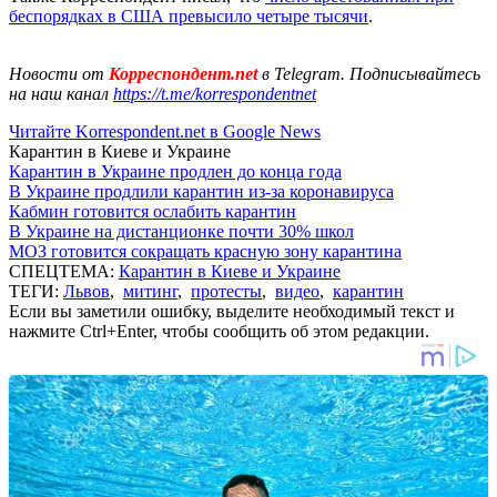
беспорядках в США превысило четыре тысячи
.
Новости от
Корреспондент.net
в Telegram. Подписывайтесь
на наш канал
https://t.me/korrespondentnet
Читайте Korrespondent.net в Google News
Карантин в Киеве и Украине
Карантин в Украине продлен до конца года
В Украине продлили карантин из-за коронавируса
Кабмин готовится ослабить карантин
В Украине на дистанционке почти 30% школ
МОЗ готовится сокращать красную зону карантина
СПЕЦТЕМА:
Карантин в Киеве и Украине
ТЕГИ:
Львов
,
митинг
,
протесты
,
видео
,
карантин
Если вы заметили ошибку, выделите необходимый текст и
нажмите Ctrl+Enter, чтобы сообщить об этом редакции.