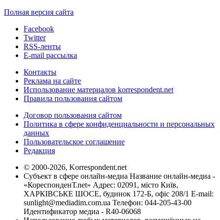
Полная версия сайта
Facebook
Twitter
RSS-ленты
E-mail рассылка
Контакты
Реклама на сайте
Использование материалов korrespondent.net
Правила пользования сайтом
Договор пользования сайтом
Политика в сфере конфиденциальности и персональных
данных
Пользовательское соглашение
Редакция
© 2000-2026, Korrespondent.net
Субъект в сфере онлайн-медиа Название онлайн-медиа -
«КореспонденТ.net» Адрес: 02091, місто Київ,
ХАРКІВСЬКЕ ШОСЕ, будинок 172-Б, офіс 208/1 E-mail:
sunlight@mediadim.com.ua
Телефон: 044-205-43-00
Идентификатор медиа - R40-06068