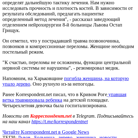
определят дальнейшую тактику лечения. Нам нужно
исследовать прочность и плотность костей. В зависимости от
результата обследований, предлагать пациентке
определенный метод лечения", - рассказал заведующий
отделением нейрохирургии 8-й больницы Львова Остап
Грищук.
Он отметил, что у пострадавшей травма позвоночника,
позвонков и компрессионные переломы. Женщине необходим
постельный режим.
"К счастью, переломы не осложнены, функции центральной
нервной системы не нарушены", - резюмировал медик.
Напомним, на Харьковщине
погибла женщина, на которую
упало дерево
. Оно рухнуло из-за непогоды.
Ранее Korrespondent.net писал, что в Кривом Роге
упавшая
ветка травмировала ребенка
на детской площадке.
Четырехлетняя девочка была госпитализирована.
Новости от
Корреспондент.net
в Telegram. Подписывайтесь
на наш канал
https://t.me/korrespondentnet
Читайте Korrespondent.net в Google News
ТЕГИ:
Львов
,
Больница
,
дерево
,
женщина
,
новости