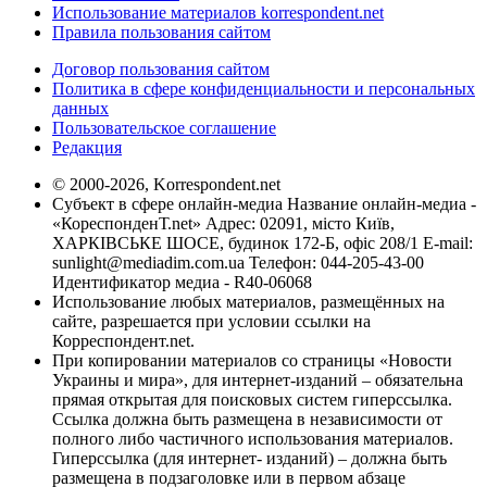
Использование материалов korrespondent.net
Правила пользования сайтом
Договор пользования сайтом
Политика в сфере конфиденциальности и персональных
данных
Пользовательское соглашение
Редакция
© 2000-2026, Korrespondent.net
Субъект в сфере онлайн-медиа Название онлайн-медиа -
«КореспонденТ.net» Адрес: 02091, місто Київ,
ХАРКІВСЬКЕ ШОСЕ, будинок 172-Б, офіс 208/1 E-mail:
sunlight@mediadim.com.ua
Телефон: 044-205-43-00
Идентификатор медиа - R40-06068
Использование любых материалов, размещённых на
сайте, разрешается при условии ссылки на
Корреспондент.net.
При копировании материалов со страницы «Новости
Украины и мира», для интернет-изданий – обязательна
прямая открытая для поисковых систем гиперссылка.
Ссылка должна быть размещена в независимости от
полного либо частичного использования материалов.
Гиперссылка (для интернет- изданий) – должна быть
размещена в подзаголовке или в первом абзаце