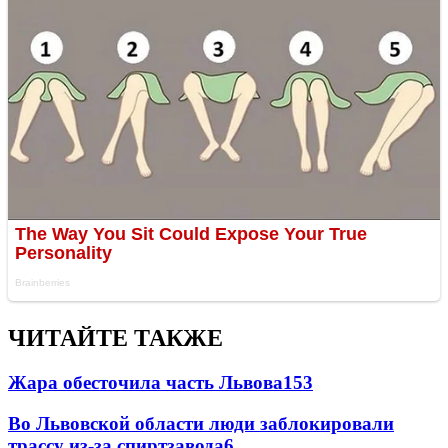
ЧИТАЙТЕ ТАКЖЕ
Жара обесточила часть Львова
153
Во Львовской области люди заблокировали
трассу из-за спиртзавода
6