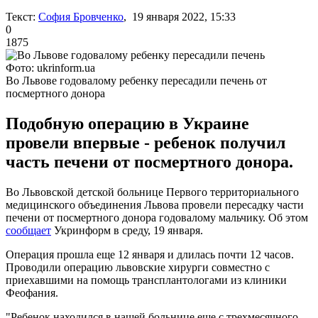
Текст:
София Бровченко
, 19 января 2022, 15:33
0
1875
Фото: ukrinform.ua
Во Львове годовалому ребенку пересадили печень от
посмертного донора
Подобную операцию в Украине
провели впервые - ребенок получил
часть печени от посмертного донора.
Во Львовской детской больнице Первого территориального
медицинского объединения Львова провели пересадку части
печени от посмертного донора годовалому мальчику. Об этом
сообщает
Укринформ в среду, 19 января.
Операция прошла еще 12 января и длилась почти 12 часов.
Проводили операцию львовские хирурги совместно с
приехавшими на помощь трансплантологами из клиники
Феофания.
"Ребенок находился в нашей больнице еще с трехмесячного