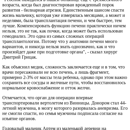
возраста, когда был диагностирован врожденный порок
развития - билиарная атрезия. Единственным шансом спасти
жизнь мальчику, которая уже измерялась месяцами, а может и
неделями, была трансплантация печени, и чем быстрее, тем
лучше. Компенсировать функцию печени практически ничем
нельзя, это не так, как почки, когда может быть использован
гемодиализ. Это одна из самых сложных операций
трансплантологии. Потому что у анатомии печени много
вариантов, и никогда нельзя знать однозначно, как и что
произойдет даже при подготовке органа", - сказал хирург
Дмитрий Грицак.
Как объяснил медик, сложность заключается еще и в том, что
врачи пересаживали не всю печень, а лишь фрагмент,
примерно 2-3% от массы тела ребенка, однако при этом важно
сохранить все сосуды и желчные пути, чтобы восстановилось
нормальное кровоснабжение и отток желчи.
Отмечается, что орган для операции впервые
транспортировали вертолетом из Винницы. Донором стал 44-
летний мужчина, в мозгу которого разорвалась аневризма. Его
не смогли спасти, но семья мужчины подписала согласие на
изъятие органов.
Годовалый мальчик Артем из маленькой деревни на