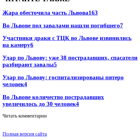
Жара обесточила часть Львова
163
Во Львове под завалами нашли погибшего
7
Участники драки с ТЦК во Львове извинились
на камеру
6
Удар по Львову: уже 38 пострадавших, спасатели
разбирают завалы
5
Удар по Львову: госпитализированы пятеро
человек
4
Во Львове количество пострадавших
увеличилось до 30 человек
4
Читать комментарии
Полная версия сайта