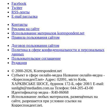
Facebook
Twitter
RSS-ленты
E-mail рассылка
Контакты
Реклама на сайте
Использование материалов korrespondent.net
Правила пользования сайтом
Договор пользования сайтом
Политика в сфере конфиденциальности и персональных
данных
Пользовательское соглашение
Редакция
© 2000-2026, Korrespondent.net
Субъект в сфере онлайн-медиа Название онлайн-медиа -
«КореспонденТ.net» Адрес: 02091, місто Київ,
ХАРКІВСЬКЕ ШОСЕ, будинок 172-Б, офіс 208/1 E-mail:
sunlight@mediadim.com.ua
Телефон: 044-205-43-00
Идентификатор медиа - R40-06068
Использование любых материалов, размещённых на
сайте, разрешается при условии ссылки на
Корреспондент.net.