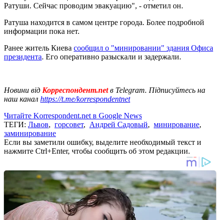
Ратуши. Сейчас проводим эвакуацию", - отметил он.
Ратуша находится в самом центре города. Более подробной
информации пока нет.
Ранее житель Киева
сообщил о "минировании" здания Офиса
президента
. Его оперативно разыскали и задержали.
Новини від
Корреспондент.net
в Telegram. Підписуйтесь на
наш канал
https://t.me/korrespondentnet
Читайте Korrespondent.net в Google News
ТЕГИ:
Львов
,
горсовет
,
Андрей Садовый
,
минирование
,
заминирование
Если вы заметили ошибку, выделите необходимый текст и
нажмите Ctrl+Enter, чтобы сообщить об этом редакции.