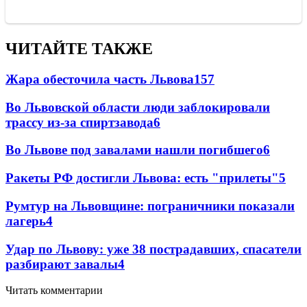
ЧИТАЙТЕ ТАКЖЕ
Жара обесточила часть Львова
157
Во Львовской области люди заблокировали
трассу из-за спиртзавода
6
Во Львове под завалами нашли погибшего
6
Ракеты РФ достигли Львова: есть "прилеты"
5
Румтур на Львовщине: пограничники показали
лагерь
4
Удар по Львову: уже 38 пострадавших, спасатели
разбирают завалы
4
Читать комментарии