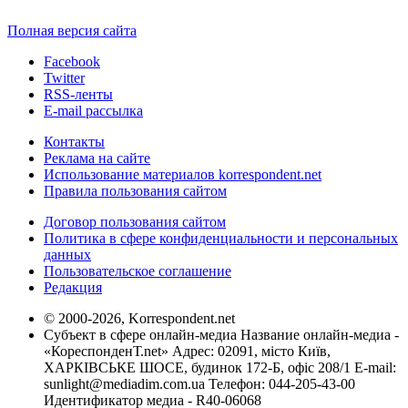
Полная версия сайта
Facebook
Twitter
RSS-ленты
E-mail рассылка
Контакты
Реклама на сайте
Использование материалов korrespondent.net
Правила пользования сайтом
Договор пользования сайтом
Политика в сфере конфиденциальности и персональных
данных
Пользовательское соглашение
Редакция
© 2000-2026, Korrespondent.net
Субъект в сфере онлайн-медиа Название онлайн-медиа -
«КореспонденТ.net» Адрес: 02091, місто Київ,
ХАРКІВСЬКЕ ШОСЕ, будинок 172-Б, офіс 208/1 E-mail:
sunlight@mediadim.com.ua
Телефон: 044-205-43-00
Идентификатор медиа - R40-06068