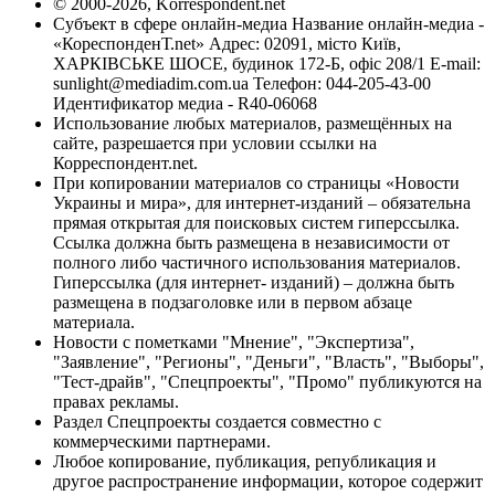
© 2000-2026, Korrespondent.net
Субъект в сфере онлайн-медиа Название онлайн-медиа -
«КореспонденТ.net» Адрес: 02091, місто Київ,
ХАРКІВСЬКЕ ШОСЕ, будинок 172-Б, офіс 208/1 E-mail:
sunlight@mediadim.com.ua
Телефон: 044-205-43-00
Идентификатор медиа - R40-06068
Использование любых материалов, размещённых на
сайте, разрешается при условии ссылки на
Корреспондент.net.
При копировании материалов со страницы «Новости
Украины и мира», для интернет-изданий – обязательна
прямая открытая для поисковых систем гиперссылка.
Ссылка должна быть размещена в независимости от
полного либо частичного использования материалов.
Гиперссылка (для интернет- изданий) – должна быть
размещена в подзаголовке или в первом абзаце
материала.
Новости с пометками "Мнение", "Экспертиза",
"Заявление", "Регионы", "Деньги", "Власть", "Выборы",
"Тест-драйв", "Спецпроекты", "Промо" публикуются на
правах рекламы.
Раздел Спецпроекты создается совместно с
коммерческими партнерами.
Любое копирование, публикация, републикация и
другое распространение информации, которое содержит