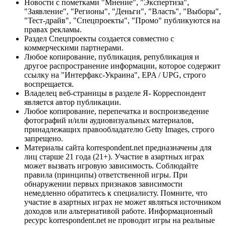
Новости с пометками "Мнение", "Экспертиза",
"Заявление", "Регионы", "Деньги", "Власть", "Выборы",
"Тест-драйв", "Спецпроекты", "Промо" публикуются на
правах рекламы.
Раздел Спецпроекты создается совместно с
коммерческими партнерами.
Любое копирование, публикация, републикация и
другое распространение информации, которое содержит
ссылку на "Интерфакс-Украина", EPA / UPG, строго
воспрещается.
Владелец веб-страницы в разделе Я- Корреспондент
является автор публикации.
Любое копирование, перепечатка и воспроизведение
фотографий и/или аудиовизуальных материалов,
принадлежащих правообладателю Getty Images, строго
запрещено.
Материалы сайта korrespondent.net предназначены для
лиц старше 21 года (21+). Участие в азартных играх
может вызвать игровую зависимость. Соблюдайте
правила (принципы) ответственной игры. При
обнаружении первых признаков зависимости
немедленно обратитесь к специалисту. Помните, что
участие в азартных играх не может являться источником
доходов или альтернативой работе. Информационный
ресурс korrespondent.net не проводит игры на реальные