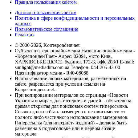
Правила пользования сайтом
Договор пользования сайтом
Политика в сфере конфиденциальности и персональных
данных
Пользовательское соглашение
Редакция
© 2000-2026, Korrespondent.net
Субъект в сфере онлайн-медиа Название онлайн-медиа -
«КореспонденТ.net» Адрес: 02091, місто Київ,
ХАРКІВСЬКЕ ШОСЕ, будинок 172-Б, офіс 208/1 E-mail:
sunlight@mediadim.com.ua
Телефон: 044-205-43-00
Идентификатор медиа - R40-06068
Использование любых материалов, размещённых на
сайте, разрешается при условии ссылки на
Корреспондент.net.
При копировании материалов со страницы «Новости
Украины и мира», для интернет-изданий – обязательна
прямая открытая для поисковых систем гиперссылка.
Ссылка должна быть размещена в независимости от
полного либо частичного использования материалов.
Гиперссылка (для интернет- изданий) – должна быть
размещена в подзаголовке или в первом абзаце
материала.