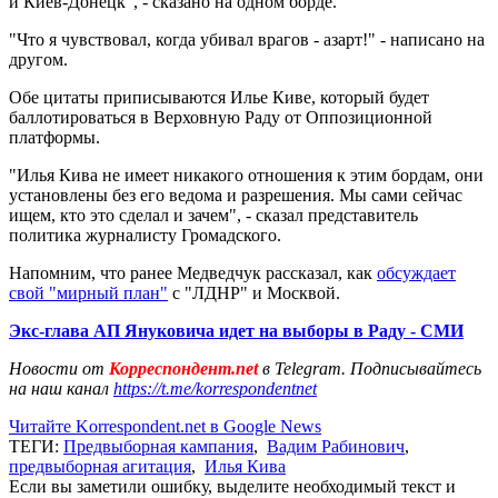
и Киев-Донецк", - сказано на одном борде.
"Что я чувствовал, когда убивал врагов - азарт!" - написано на
другом.
Обе цитаты приписываются Илье Киве, который будет
баллотироваться в Верховную Раду от Оппозиционной
платформы.
"Илья Кива не имеет никакого отношения к этим бордам, они
установлены без его ведома и разрешения. Мы сами сейчас
ищем, кто это сделал и зачем", - сказал представитель
политика журналисту Громадского.
Напомним, что ранее Медведчук рассказал, как
обсуждает
свой "мирный план"
с "ЛДНР" и Москвой.
Экс-глава АП Януковича идет на выборы в Раду - СМИ
Новости от
Корреспондент.net
в Telegram. Подписывайтесь
на наш канал
https://t.me/korrespondentnet
Читайте Korrespondent.net в Google News
ТЕГИ:
Предвыборная кампания
,
Вадим Рабинович
,
предвыборная агитация
,
Илья Кива
Если вы заметили ошибку, выделите необходимый текст и