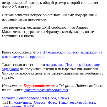
неправомерной выгоды, общий размер которой составляет
более 2,5 млн грн.
Сейчас решается вопрос об объявлении ему подозрения и
избрании меры пресечения.
Тем временем, местные СМИ сообщают, что Андрея
Максименко задержали на Французском бульваре, возле
гостиницы Юность.
Ранее сообщалось, что
в Николаевской области задержали на
взятке депутата горсовета
.
Также стало известно, что
начальника Полтавской таможни
задержали
на получении взятки в четыре тысячи долларов.
Чиновник требовал деньги за растаможивание автомобилей с
грузом.
Новости от
Корреспондент.net
в Telegram. Подписывайтесь
на наш канал
https://t.me/korrespondentnet
Читайте Korrespondent.net в Google News
ТЕГИ:
коррупция
,
Одесса
,
фото
,
Николаевская область
,
задержание
,
НАБУ