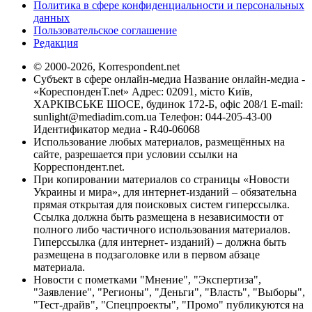
Политика в сфере конфиденциальности и персональных
данных
Пользовательское соглашение
Редакция
© 2000-2026, Korrespondent.net
Субъект в сфере онлайн-медиа Название онлайн-медиа -
«КореспонденТ.net» Адрес: 02091, місто Київ,
ХАРКІВСЬКЕ ШОСЕ, будинок 172-Б, офіс 208/1 E-mail:
sunlight@mediadim.com.ua
Телефон: 044-205-43-00
Идентификатор медиа - R40-06068
Использование любых материалов, размещённых на
сайте, разрешается при условии ссылки на
Корреспондент.net.
При копировании материалов со страницы «Новости
Украины и мира», для интернет-изданий – обязательна
прямая открытая для поисковых систем гиперссылка.
Ссылка должна быть размещена в независимости от
полного либо частичного использования материалов.
Гиперссылка (для интернет- изданий) – должна быть
размещена в подзаголовке или в первом абзаце
материала.
Новости с пометками "Мнение", "Экспертиза",
"Заявление", "Регионы", "Деньги", "Власть", "Выборы",
"Тест-драйв", "Спецпроекты", "Промо" публикуются на