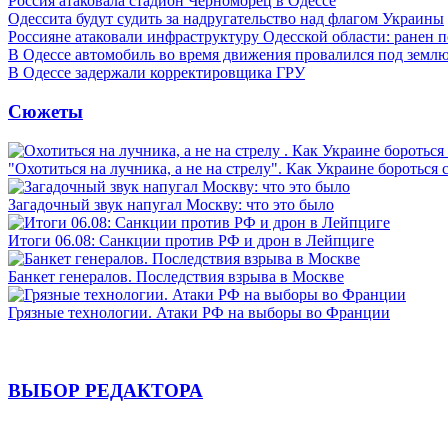
Россия атаковала стадион Черноморец в Одессе
Одессита будут судить за надругательство над флагом Украины
Россияне атаковали инфраструктуру Одесской области: ранен 
В Одессе автомобиль во время движения провалился под земл
В Одессе задержали корректировщика ГРУ
Сюжеты
"Охотиться на лучника, а не на стрелу". Как Украине бороться 
Загадочный звук напугал Москву: что это было
Итоги 06.08: Санкции против РФ и дрон в Лейпциге
Банкет генералов. Последствия взрыва в Москве
Грязные технологии. Атаки РФ на выборы во Франции
ВЫБОР РЕДАКТОРА