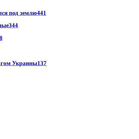
лся под землю
441
ные
344
8
лагом Украины
137