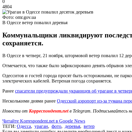
0
4804
Фото: omr.gov.ua
В Одессе ветер повалил деревья
Коммунальщики ликвидируют последств
сохраняется.
В Одессе в четверг, 21 ноября, штормовой ветер повалил 12 де
Отмечается, что также было зафиксировано девять обрывов эле
Одесситов и гостей города просят быть осторожными, не парко
электрических кабелей. Ветреная погода сохраняется.
Ранее
спасатели предупреждали украинцев об урагане в четвер
Несколькими днями ранее
Одесский аэропорт из-за тумана пер
Новости от
Корреспондент.net
в Telegram. Подписывайтесь н
Читайте Korrespondent.net в Google News
ТЕГИ:
Одесса
,
ураган
,
фото
,
деревья
,
ветер
Если вы заметили ошибку, выделите необходимый текст и нажми