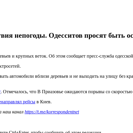
ия непогоды. Одесситов просят быть ос
ревьев и крупных веток. Об этом сообщает пресс-служба одесско
ктросетей.
вать автомобили вблизи деревьев и не выходить на улицу без кр
г
. Отмечалось, что В Приазовье ожидаются порывы со скоростью 
енаправлял рейсы
в Киев.
а наш канал
https://t.me/korrespondentnet
те Ctrl+Enter, чтобы сообщить об этом редакции.