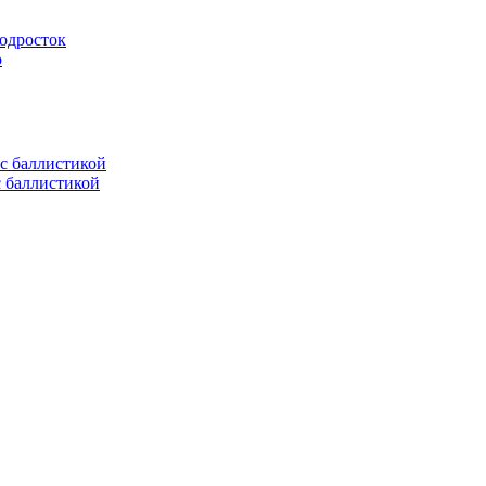
подросток
ю
с баллистикой