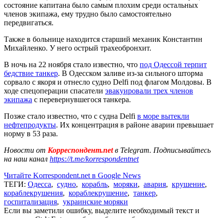
состояние капитана было самым плохим среди остальных
членов экипажа, ему трудно было самостоятельно
передвигаться.
Также в больнице находится старший механик Константин
Михайленко. У него острый трахеобронхит.
В ночь на 22 ноября стало известно, что
под Одессой терпит
бедствие танкер
. В Одесском заливе из-за сильного шторма
сорвало с якоря и отнесло судно Delfi под флагом Молдовы. В
ходе спецоперации спасатели
эвакуировали трех членов
экипажа
с перевернувшегося танкера.
Позже стало известно, что с судна Delfi
в море вытекли
нефтепродукты
. Их концентрация в районе аварии превышает
норму в 53 раза.
Новости от
Корреспондент.net
в Telegram. Подписывайтесь
на наш канал
https://t.me/korrespondentnet
Читайте Korrespondent.net в Google News
ТЕГИ:
Одесса
,
судно
,
корабль
,
моряки
,
авария
,
крушение
,
кораблекрушения
,
кораблекрушение
,
танкер
,
госпитализация
,
украинские моряки
Если вы заметили ошибку, выделите необходимый текст и