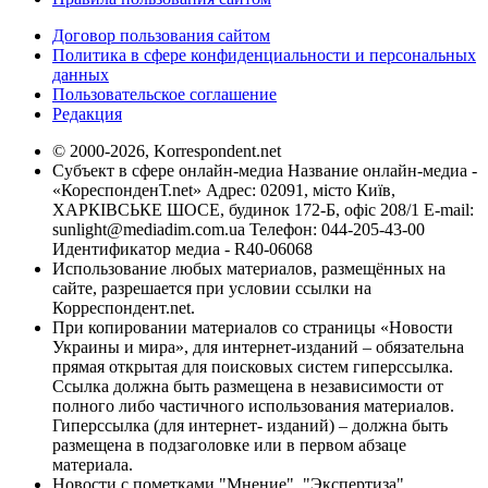
Договор пользования сайтом
Политика в сфере конфиденциальности и персональных
данных
Пользовательское соглашение
Редакция
© 2000-2026, Korrespondent.net
Субъект в сфере онлайн-медиа Название онлайн-медиа -
«КореспонденТ.net» Адрес: 02091, місто Київ,
ХАРКІВСЬКЕ ШОСЕ, будинок 172-Б, офіс 208/1 E-mail:
sunlight@mediadim.com.ua
Телефон: 044-205-43-00
Идентификатор медиа - R40-06068
Использование любых материалов, размещённых на
сайте, разрешается при условии ссылки на
Корреспондент.net.
При копировании материалов со страницы «Новости
Украины и мира», для интернет-изданий – обязательна
прямая открытая для поисковых систем гиперссылка.
Ссылка должна быть размещена в независимости от
полного либо частичного использования материалов.
Гиперссылка (для интернет- изданий) – должна быть
размещена в подзаголовке или в первом абзаце
материала.
Новости с пометками "Мнение", "Экспертиза",