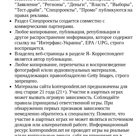
"Заявление", "Регионы", "Деньги", "Власть", "Выборы",
"Тест-драйв", "Спецпроекты", "Промо" публикуются на
правах рекламы.
Раздел Спецпроекты создается совместно с
коммерческими партнерами.
Любое копирование, публикация, републикация и
другое распространение информации, которое содержит
ссылку на "Интерфакс-Украина", EPA / UPG, строго
воспрещается.
Владелец веб-страницы в разделе Я- Корреспондент
является автор публикации.
Любое копирование, перепечатка и воспроизведение
фотографий и/или аудиовизуальных материалов,
принадлежащих правообладателю Getty Images, строго
запрещено.
Материалы сайта korrespondent.net предназначены для
лиц старше 21 года (21+). Участие в азартных играх
может вызвать игровую зависимость. Соблюдайте
правила (принципы) ответственной игры. При
обнаружении первых признаков зависимости
немедленно обратитесь к специалисту. Помните, что
участие в азартных играх не может являться источником
доходов или альтернативой работе. Информационный
ресурс korrespondent.net не проводит игры на реальные
и/или виртуальные деньги, сайт не принимает ни в