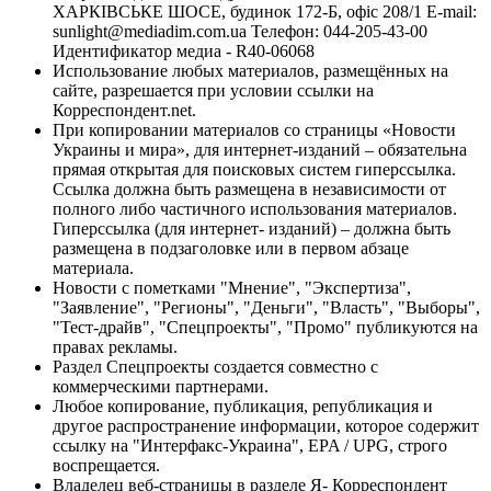
ХАРКІВСЬКЕ ШОСЕ, будинок 172-Б, офіс 208/1 E-mail:
sunlight@mediadim.com.ua
Телефон: 044-205-43-00
Идентификатор медиа - R40-06068
Использование любых материалов, размещённых на
сайте, разрешается при условии ссылки на
Корреспондент.net.
При копировании материалов со страницы «Новости
Украины и мира», для интернет-изданий – обязательна
прямая открытая для поисковых систем гиперссылка.
Ссылка должна быть размещена в независимости от
полного либо частичного использования материалов.
Гиперссылка (для интернет- изданий) – должна быть
размещена в подзаголовке или в первом абзаце
материала.
Новости с пометками "Мнение", "Экспертиза",
"Заявление", "Регионы", "Деньги", "Власть", "Выборы",
"Тест-драйв", "Спецпроекты", "Промо" публикуются на
правах рекламы.
Раздел Спецпроекты создается совместно с
коммерческими партнерами.
Любое копирование, публикация, републикация и
другое распространение информации, которое содержит
ссылку на "Интерфакс-Украина", EPA / UPG, строго
воспрещается.
Владелец веб-страницы в разделе Я- Корреспондент