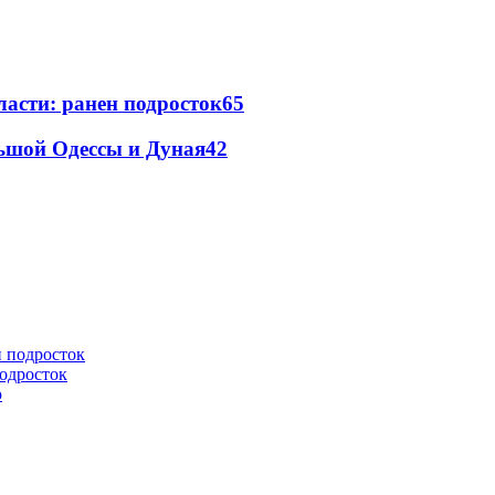
ласти: ранен подросток
65
льшой Одессы и Дуная
42
подросток
ю