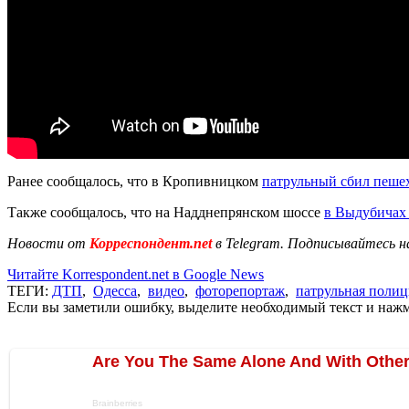
Ранее сообщалось, что в Кропивницком
патрульный сбил пешех
Также сообщалось, что на Надднепрянском шоссе
в Выдубичах
Новости от
Корреспондент.net
в Telegram. Подписывайтесь н
Читайте Korrespondent.net в Google News
ТЕГИ:
ДТП
,
Одесса
,
видео
,
фоторепортаж
,
патрульная полиц
Если вы заметили ошибку, выделите необходимый текст и нажми