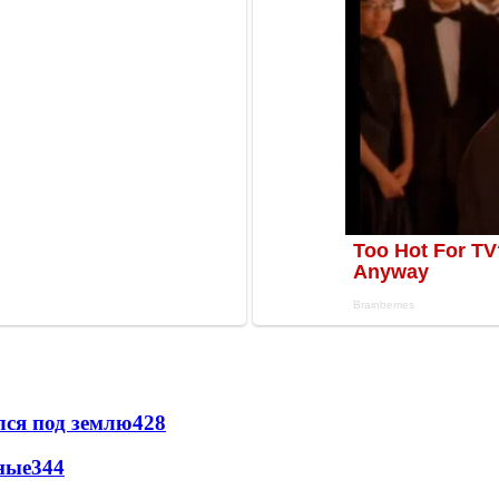
лся под землю
428
ные
344