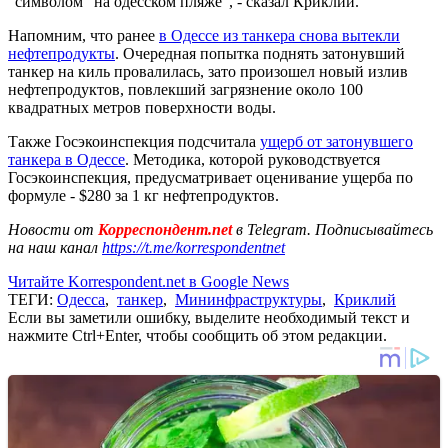
"символом" на одесском пляже", - сказал Криклий.
Напомним, что ранее
в Одессе из танкера снова вытекли
нефтепродукты
. Очередная попытка поднять затонувший
танкер на киль провалилась, зато произошел новый излив
нефтепродуктов, повлекший загрязнение около 100
квадратных метров поверхности воды.
Также Госэкоинспекция подсчитала
ущерб от затонувшего
танкера в Одессе
. Методика, которой руководствуется
Госэкоинспекция, предусматривает оценивание ущерба по
формуле - $280 за 1 кг нефтепродуктов.
Новости от
Корреспондент.net
в Telegram. Подписывайтесь
на наш канал
https://t.me/korrespondentnet
Читайте Korrespondent.net в Google News
ТЕГИ:
Одесса
,
танкер
,
Мининфраструктуры
,
Криклий
Если вы заметили ошибку, выделите необходимый текст и
нажмите Ctrl+Enter, чтобы сообщить об этом редакции.