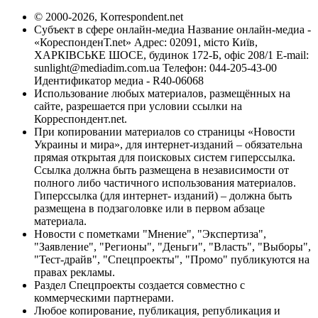
© 2000-2026, Korrespondent.net
Субъект в сфере онлайн-медиа Название онлайн-медиа -
«КореспонденТ.net» Адрес: 02091, місто Київ,
ХАРКІВСЬКЕ ШОСЕ, будинок 172-Б, офіс 208/1 E-mail:
sunlight@mediadim.com.ua
Телефон: 044-205-43-00
Идентификатор медиа - R40-06068
Использование любых материалов, размещённых на
сайте, разрешается при условии ссылки на
Корреспондент.net.
При копировании материалов со страницы «Новости
Украины и мира», для интернет-изданий – обязательна
прямая открытая для поисковых систем гиперссылка.
Ссылка должна быть размещена в независимости от
полного либо частичного использования материалов.
Гиперссылка (для интернет- изданий) – должна быть
размещена в подзаголовке или в первом абзаце
материала.
Новости с пометками "Мнение", "Экспертиза",
"Заявление", "Регионы", "Деньги", "Власть", "Выборы",
"Тест-драйв", "Спецпроекты", "Промо" публикуются на
правах рекламы.
Раздел Спецпроекты создается совместно с
коммерческими партнерами.
Любое копирование, публикация, републикация и