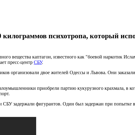
 килограммов психотропа, который исп
ого вещества каптагон, известного как "боевой наркотик Исламс
ает пресс-центр
СБУ
.
иков организовали двое жителей Одессы и Львова. Они заказали
а злоумышленники приобрели партию кукурузного крахмала, в ко
порт.
и СБУ задержали фигурантов. Один был задержан при попытке вы