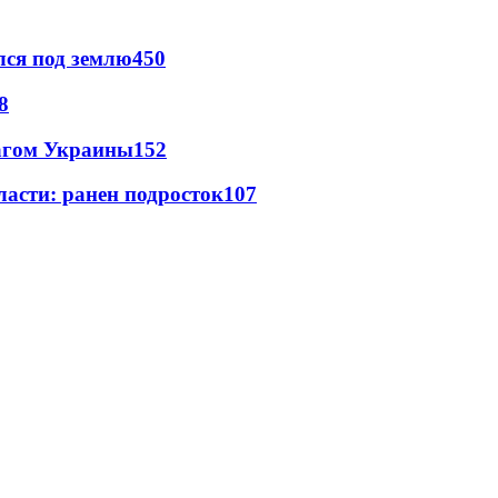
лся под землю
450
8
лагом Украины
152
ласти: ранен подросток
107