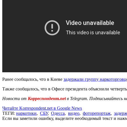
Ранее сообщалось, что в Киеве
задержали группу наркоторговц
Также сообщалось, что в Офисе президента объяснили четверт
Новости от
Корреспондент.net
в Telegram. Подписывайтесь н
Читайте Korrespondent.net в Google News
ТЕГИ:
наркотики
,
СБУ
,
Одесса
,
видео
,
фоторепортаж
,
задер
Если вы заметили ошибку, выделите необходимый текст и нажми