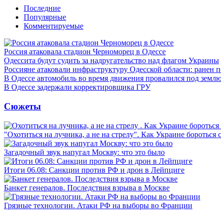
Последние
Популярные
Комментируемые
Россия атаковала стадион Черноморец в Одессе
Одессита будут судить за надругательство над флагом Украины
Россияне атаковали инфраструктуру Одесской области: ранен 
В Одессе автомобиль во время движения провалился под земл
В Одессе задержали корректировщика ГРУ
Сюжеты
"Охотиться на лучника, а не на стрелу". Как Украине бороться 
Загадочный звук напугал Москву: что это было
Итоги 06.08: Санкции против РФ и дрон в Лейпциге
Банкет генералов. Последствия взрыва в Москве
Грязные технологии. Атаки РФ на выборы во Франции