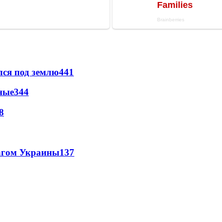
лся под землю
441
ные
344
8
лагом Украины
137