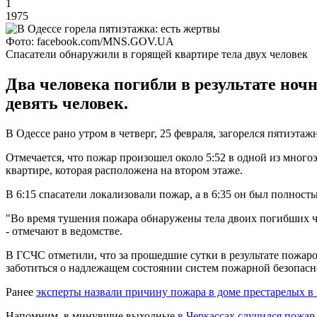
1
1975
Фото: facebook.com/MNS.GOV.UA
Спасатели обнаружили в горящей квартире тела двух человек
Два человека погибли в результате ночн
девять человек.
В Одессе рано утром в четверг, 25 февраля, загорелся пятиэта
Отмечается, что пожар произошел около 5:52 в одной из мног
квартире, которая расположена на втором этаже.
В 6:15 спасатели локализовали пожар, а в 6:35 он был полнос
"Во время тушения пожара обнаружены тела двоих погибших чел
- отмечают в ведомстве.
В ГСЧС отметили, что за прошедшие сутки в результате пожар
заботиться о надлежащем состоянии систем пожарной безопас
Ранее
эксперты назвали причину пожара в доме престарелых в
Напомним, в минувшие выходные
в Черкассах случился пожар