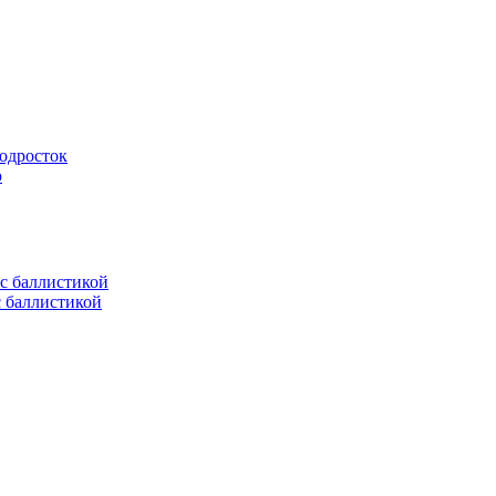
подросток
ю
с баллистикой