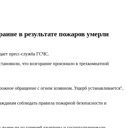
краине в результате пожаров умерли
бщает пресс-служба ГСЧС.
становили, что возгорание произошло в трехкомнатной
орожное обращение с огнем хозяином. Ущерб устанавливается",
ражданам соблюдать правила пожарной безопасности и
ух вынесли из горящей квартиры и госпитализировали.