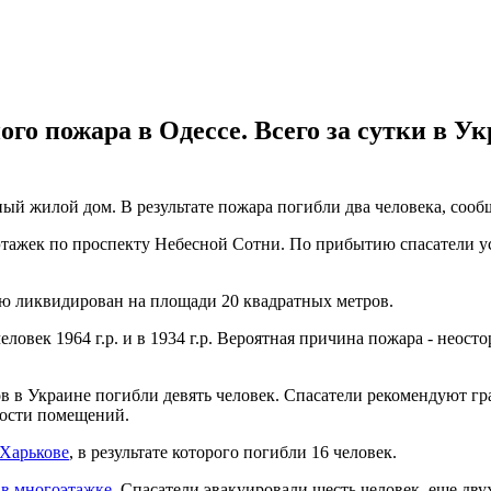
ого пожара в Одессе. Всего за сутки в У
жный жилой дом. В результате пожара погибли два человека, соо
оэтажек по проспекту Небесной Сотни. По прибытию спасатели у
тью ликвидирован на площади 20 квадратных метров.
овек 1964 г.р. и в 1934 г.р. Вероятная причина пожара - неост
ов в Украине погибли девять человек. Спасатели рекомендуют г
ности помещений.
 Харькове
, в результате которого погибли 16 человек.
 в многоэтажке
. Спасатели эвакуировали шесть человек, еще дв