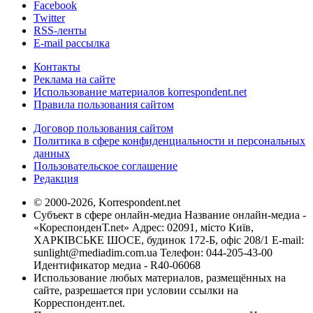
Facebook
Twitter
RSS-ленты
E-mail рассылка
Контакты
Реклама на сайте
Использование материалов korrespondent.net
Правила пользования сайтом
Договор пользования сайтом
Политика в сфере конфиденциальности и персональных
данных
Пользовательское соглашение
Редакция
© 2000-2026, Korrespondent.net
Субъект в сфере онлайн-медиа Название онлайн-медиа -
«КореспонденТ.net» Адрес: 02091, місто Київ,
ХАРКІВСЬКЕ ШОСЕ, будинок 172-Б, офіс 208/1 E-mail:
sunlight@mediadim.com.ua
Телефон: 044-205-43-00
Идентификатор медиа - R40-06068
Использование любых материалов, размещённых на
сайте, разрешается при условии ссылки на
Корреспондент.net.