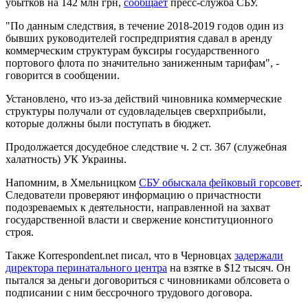
убытков на 142 млн грн,
сообщает
пресс-служба СБУ.
"По данным следствия, в течение 2018-2019 годов один из
бывших руководителей госпредприятия сдавал в аренду
коммерческим структурам буксиры государственного
портового флота по значительно заниженным тарифам", -
говорится в сообщении.
Установлено, что из-за действий чиновника коммерческие
структуры получали от судовладельцев сверхприбыли,
которые должны были поступать в бюджет.
Продолжается досудебное следствие ч. 2 ст. 367 (служебная
халатность) УК Украины.
Напомним, в Хмельницком
СБУ обыскала фейковый горсовет
.
Следователи проверяют информацию о причастности
подозреваемых к деятельности, направленной на захват
государственной власти и свержение конституционного
строя.
Также Korrespondent.net писал, что в Черновцах
задержали
директора перинатального центра
на взятке в $12 тысяч. Он
пытался за деньги договориться с чиновниками облсовета о
подписании с ним бессрочного трудового договора.