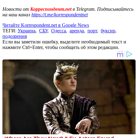
Новости от
Корреспондент.net
в Telegram. Подписывайтесь
на наш канал
https://t.me/korrespondentnet
Читайте Korrespondent.net в Google News
ТЕГИ:
Украина
,
СБУ
,
Одесса
,
аренда
,
порт
,
буксир
,
подозрения
Если вы заметили ошибку, выделите необходимый текст и
нажмите Ctrl+Enter, чтобы сообщить об этом редакции.