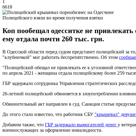
1
6618
Полицейского взяли во время получения взятки
Коп пообещал одесситке не привлекать 
ему отдала почти 260 тыс. грн.
В Одесской области перед судом предстанет полицейский за то,
"клубничкой" мог работать беспрепятственно. Об этом
сообщае
"Полицейский обещал не привлекать ее к уголовной ответственн
по апрель 2021 - женщина отдала полицейскому более 259 тысяч
ГБР задержало сотрудника Управления стратегических расслед
26-летний полицейский обвиняется в злоупотреблении влиянием
Обвинительный акт направлен в суд. Санкция статьи предусмат
До этого стало известно, что работник СБУ
"крышевал" девуше
Добавим также, что
ГБР задержало вымогателей денег
у ветер
военнослужащих за оформление инвалидности.