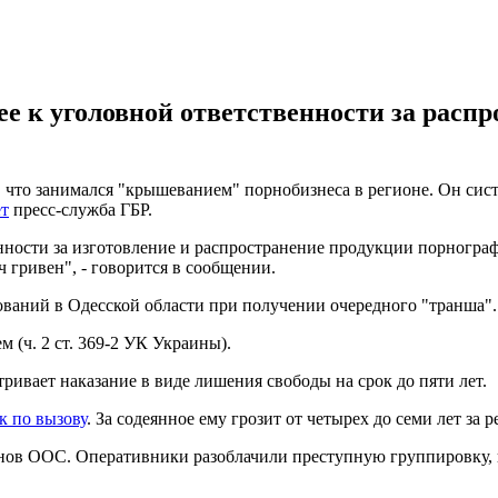
ее к уголовной ответственности за распр
 что занимался "крышеванием" порнобизнеса в регионе. Он систе
т
пресс-служба ГБР.
ости за изготовление и распространение продукции порнографиче
 гривен", - говорится в сообщении.
ований в Одесской области при получении очередного "транша".
 (ч. 2 ст. 369-2 УК Украины).
ривает наказание в виде лишения свободы на срок до пяти лет.
к по вызову
. За содеянное ему грозит от четырех до семи лет за 
анов ООС. Оперативники разоблачили преступную группировку, к