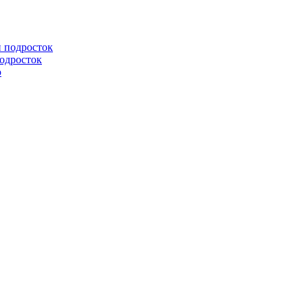
подросток
ю