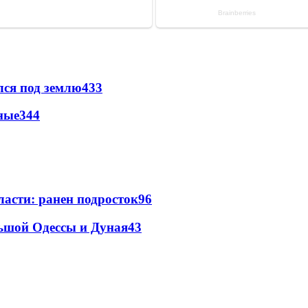
лся под землю
433
ные
344
ласти: ранен подросток
96
льшой Одессы и Дуная
43