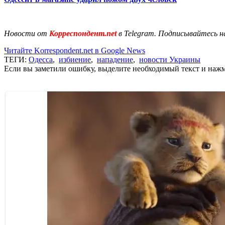
Новости от
Корреспондент.net
в Telegram. Подписывайтесь н
Читайте Korrespondent.net в Google News
ТЕГИ:
Одесса
,
избиение
,
нападение
,
новости Украины
Если вы заметили ошибку, выделите необходимый текст и нажми