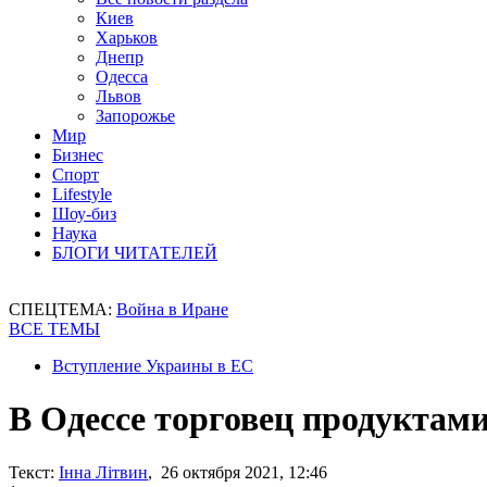
Киев
Харьков
Днепр
Одесса
Львов
Запорожье
Мир
Бизнес
Спорт
Lifestyle
Шоу-биз
Наука
БЛОГИ ЧИТАТЕЛЕЙ
СПЕЦТЕМА:
Война в Иране
ВСЕ ТЕМЫ
Вступление Украины в ЕС
В Одессе торговец продуктам
Текст:
Інна Літвин
, 26 октября 2021, 12:46