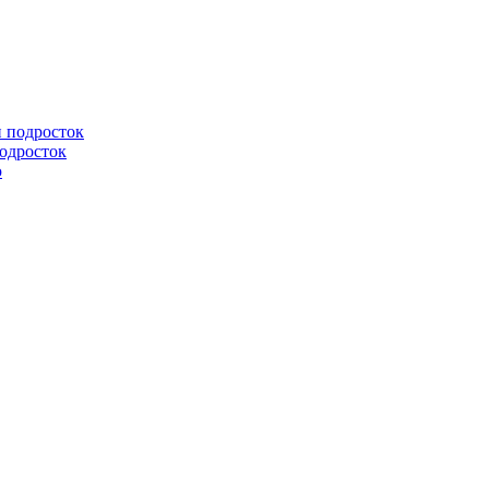
подросток
ю