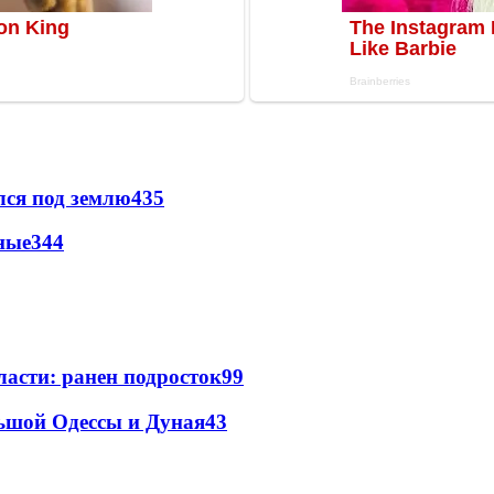
лся под землю
435
ные
344
ласти: ранен подросток
99
льшой Одессы и Дуная
43