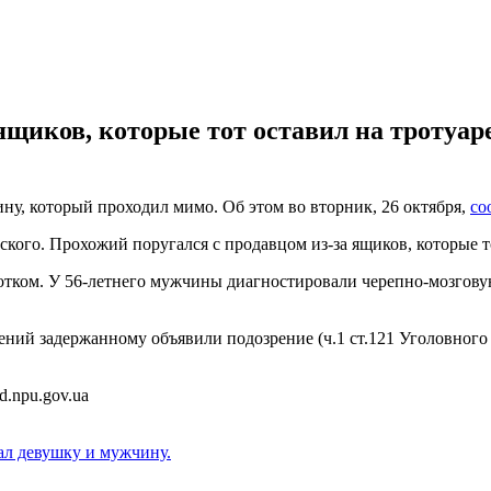
ящиков, которые тот оставил на тротуар
у, который проходил мимо. Об этом во вторник, 26 октября,
со
кого. Прохожий поругался с продавцом из-за ящиков, которые то
лотком. У 56-летнего мужчины диагностировали черепно-мозгов
й задержанному объявили подозрение (ч.1 ст.121 Уголовного к
d.npu.gov.ua
ал девушку и мужчину.