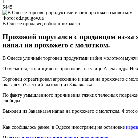
1
5445
Фото: od.npu.gov.ua
В Одессе продавец избил прохожего
Прохожий поругался с продавцом из-за 
напал на прохожего с молотком.
В Одессе уличный торговец продуктами избил молотком мужчин
Отмечается, что инцидент произошел на улице Александра Невс
Торговец отреагировал агрессивно и напал на прохожего с мо
оказался 53-летний выходец из Закавказья.
По факту умышленного причинения тяжких телесных повреждени
свободы.
Выходец из Закавказья напал на прохожего с молотком. Фото: o
Как сообщалось ранее, в Одессе иностранец на остановке
изрез
Одессит в магазине ударил ножом двух человек