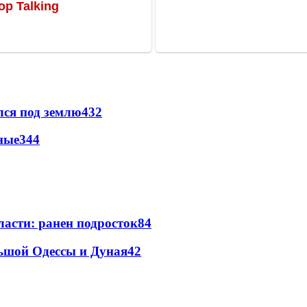
лся под землю
432
ные
344
ласти: ранен подросток
84
льшой Одессы и Дуная
42