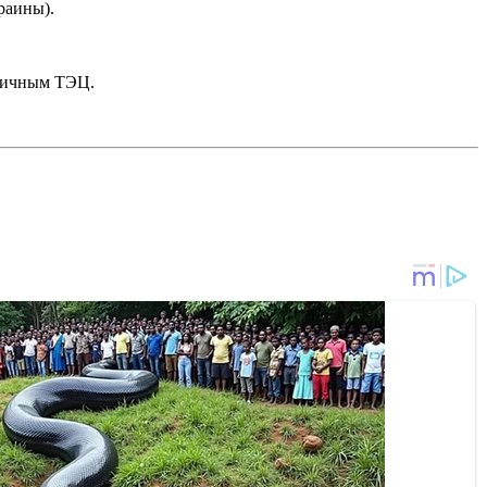
раины).
личным ТЭЦ.