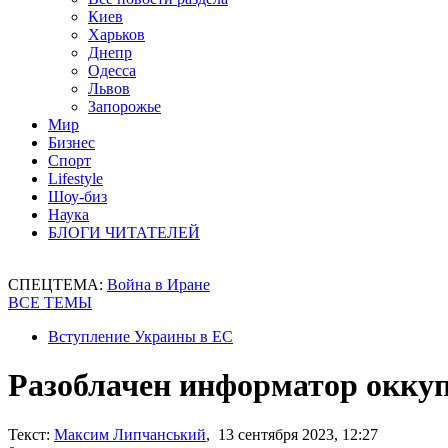
Киев
Харьков
Днепр
Одесса
Львов
Запорожье
Мир
Бизнес
Спорт
Lifestyle
Шоу-биз
Наука
БЛОГИ ЧИТАТЕЛЕЙ
СПЕЦТЕМА:
Война в Иране
ВСЕ ТЕМЫ
Вступление Украины в ЕС
Разоблачен информатор оккуп
Текст:
Максим Липчанський
, 13 сентября 2023, 12:27