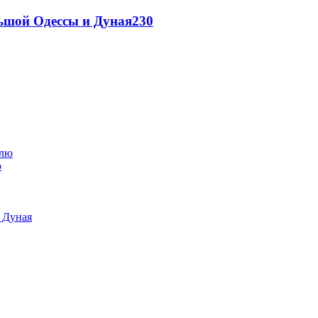
льшой Одессы и Дуная
230
ю
и Дуная