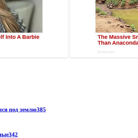
лся под землю
385
ные
342