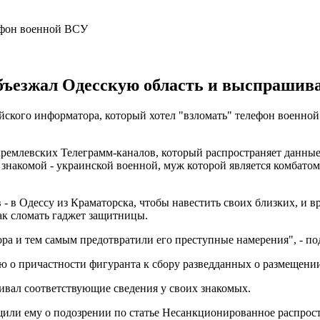
ъезжал Одесскую область и выспрашивал
йского информатора, который хотел "взломать" телефон военно
окремлевских Телеграмм-каналов, который распространяет данн
знакомой - украинской военной, муж которой является комбатом
 в Одессу из Краматорска, чтобы навестить своих близких, и вр
ак сломать гаджет защитницы.
а и тем самым предотвратили его преступные намерения", - по
 о причастности фигуранта к сбору разведданных о размещении
ивал соответствующие сведения у своих знакомых.
щили ему о подозрении по статье Несанкционированное распро