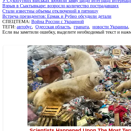
У Сухопутних військах зробили заяву щодо інтеграції Інтернац
Взрыв в Сыктывкаре: возросло количество пострадавших
Стали известны объемы отключений в пятницу
Встреча президентов: Ермак и Рубио обсудили детали
СПЕЦТЕМА:
Война России с Украиной
ТЕГИ:
автобус
,
Одесская область
,
граната
,
новости Украины
Если вы заметили ошибку, выделите необходимый текст и нажми