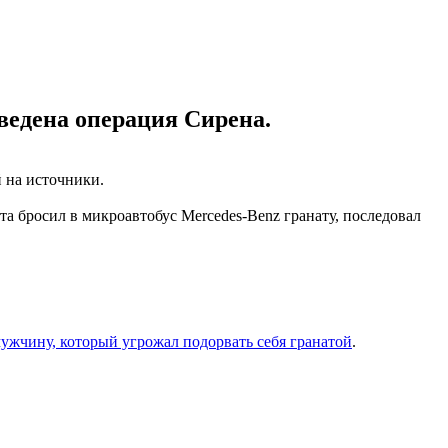
ведена операция Сирена.
 на источники.
а бросил в микроавтобус Mercedes-Benz гранату, последовал
ужчину, который угрожал подорвать себя гранатой
.