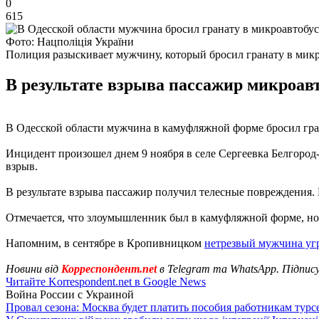
0
615
Фото: Нацполіція України
Полиция разыскивает мужчину, который бросил гранату в микр
В результате взрыва пассажир микроав
В Одесской области мужчина в камуфляжной форме бросил гра
Инцидент произошел днем 9 ноября в селе Сергеевка Белгород
взрыв.
В результате взрыва пассажир получил телесные повреждения.
Отмечается, что злоумышленник был в камуфляжной форме, но 
Напомним, в сентябре в Кропивницком
нетрезвый мужчина угр
Новини від
Корреспондент.net
в Telegram та WhatsApp. Підпис
Читайте Korrespondent.net в Google News
Война России с Украиной
Провал сезона: Москва будет платить пособия работникам тур