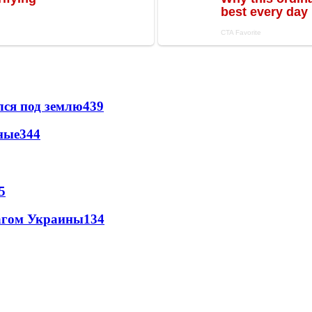
лся под землю
439
ные
344
5
лагом Украины
134