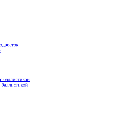
подросток
ю
с баллистикой