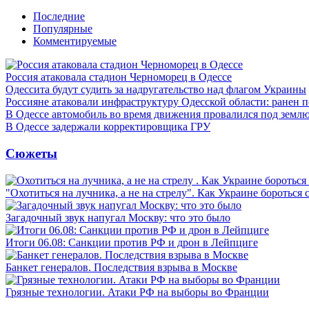
Последние
Популярные
Комментируемые
Россия атаковала стадион Черноморец в Одессе
Одессита будут судить за надругательство над флагом Украины
Россияне атаковали инфраструктуру Одесской области: ранен 
В Одессе автомобиль во время движения провалился под земл
В Одессе задержали корректировщика ГРУ
Сюжеты
"Охотиться на лучника, а не на стрелу". Как Украине бороться 
Загадочный звук напугал Москву: что это было
Итоги 06.08: Санкции против РФ и дрон в Лейпциге
Банкет генералов. Последствия взрыва в Москве
Грязные технологии. Атаки РФ на выборы во Франции