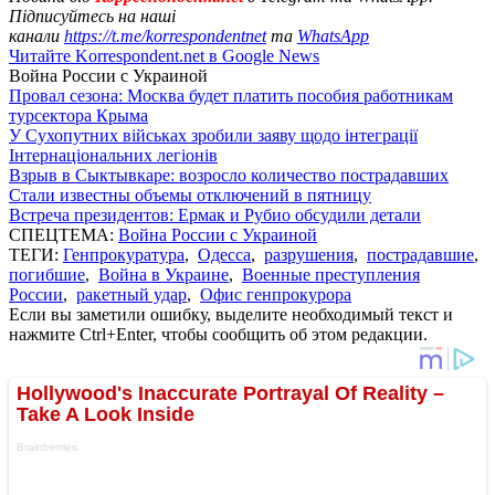
Підписуйтесь на наші
канали
https://t.me/korrespondentnet
та
WhatsApp
Читайте Korrespondent.net в Google News
Война России с Украиной
Провал сезона: Москва будет платить пособия работникам
турсектора Крыма
У Сухопутних військах зробили заяву щодо інтеграції
Інтернаціональних легіонів
Взрыв в Сыктывкаре: возросло количество пострадавших
Стали известны объемы отключений в пятницу
Встреча президентов: Ермак и Рубио обсудили детали
СПЕЦТЕМА:
Война России с Украиной
ТЕГИ:
Генпрокуратура
,
Одесса
,
разрушения
,
пострадавшие
,
погибшие
,
Война в Украине
,
Военные преступления
России
,
ракетный удар
,
Офис генпрокурора
Если вы заметили ошибку, выделите необходимый текст и
нажмите Ctrl+Enter, чтобы сообщить об этом редакции.