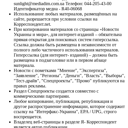
sunlight@mediadim.com.ua
Телефон: 044-205-43-00
Идентификатор медиа - R40-06068
Использование любых материалов, размещённых на
сайте, разрешается при условии ссылки на
Корреспондент.net.
При копировании материалов со страницы «Новости
Украины и мира», для интернет-изданий – обязательна
прямая открытая для поисковых систем гиперссылка.
Ссылка должна быть размещена в независимости от
полного либо частичного использования материалов.
Гиперссылка (для интернет- изданий) – должна быть
размещена в подзаголовке или в первом абзаце
материала.
Новости с пометками "Мнение", "Экспертиза",
"Заявление", "Регионы", "Деньги", "Власть", "Выборы",
"Тест-драйв", "Спецпроекты", "Промо" публикуются на
правах рекламы.
Раздел Спецпроекты создается совместно с
коммерческими партнерами.
Любое копирование, публикация, републикация и
другое распространение информации, которое содержит
ссылку на "Интерфакс-Украина", EPA / UPG, строго
воспрещается.
Владелец веб-страницы в разделе Я- Корреспондент
является автор публикации.