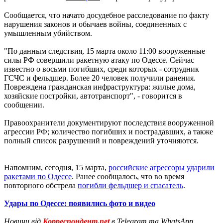
Сообщается, что начато досудебное расследование по факту
нарушения законов и обычаев войны, соединенных с
умышленным убийством.
"По данным следствия, 15 марта около 11:00 вооруженные
силы РФ совершили ракетную атаку по Одессе. Сейчас
известно о восьми погибших, среди которых - сотрудник
ГСЧС и фельдшер. Более 20 человек получили ранения.
Повреждена гражданская инфраструктура: жилые дома,
хозяйские постройки, автотранспорт", - говорится в
сообщении.
Правоохранители документируют последствия вооруженной
агрессии РФ; количество погибших и пострадавших, а также
полный список разрушений и повреждений уточняются.
Напомним, сегодня, 15 марта,
российские агрессоры ударили
ракетами по Одессе
. Ранее сообщалось, что во время
повторного обстрела
погибли фельдшер и спасатель
.
Удары по Одессе: появились фото и видео
Новини від
Корреспондент.net
в Telegram та WhatsApp.