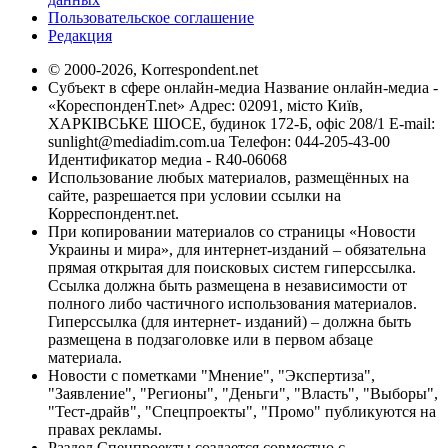
Пользовательское соглашение
Редакция
© 2000-2026, Korrespondent.net
Субъект в сфере онлайн-медиа Название онлайн-медиа -
«КореспонденТ.net» Адрес: 02091, місто Київ,
ХАРКІВСЬКЕ ШОСЕ, будинок 172-Б, офіс 208/1 E-mail:
sunlight@mediadim.com.ua
Телефон: 044-205-43-00
Идентификатор медиа - R40-06068
Использование любых материалов, размещённых на
сайте, разрешается при условии ссылки на
Корреспондент.net.
При копировании материалов со страницы «Новости
Украины и мира», для интернет-изданий – обязательна
прямая открытая для поисковых систем гиперссылка.
Ссылка должна быть размещена в независимости от
полного либо частичного использования материалов.
Гиперссылка (для интернет- изданий) – должна быть
размещена в подзаголовке или в первом абзаце
материала.
Новости с пометками "Мнение", "Экспертиза",
"Заявление", "Регионы", "Деньги", "Власть", "Выборы",
"Тест-драйв", "Спецпроекты", "Промо" публикуются на
правах рекламы.
Раздел Спецпроекты создается совместно с