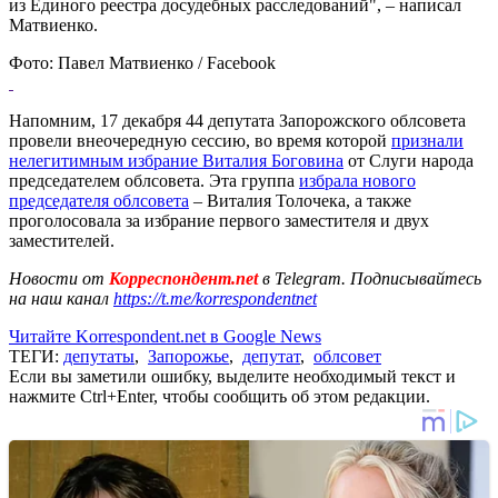
из Единого реестра досудебных расследований", – написал
Матвиенко.
Фото: Павел Матвиенко / Facebook
Напомним, 17 декабря 44 депутата Запорожского облсовета
провели внеочередную сессию, во время которой
признали
нелегитимным избрание Виталия Боговина
от Слуги народа
председателем облсовета. Эта группа
избрала нового
председателя облсовета
– Виталия Толочека, а также
проголосовала за избрание первого заместителя и двух
заместителей.
Новости от
Корреспондент.net
в Telegram. Подписывайтесь
на наш канал
https://t.me/korrespondentnet
Читайте Korrespondent.net в Google News
ТЕГИ:
депутаты
,
Запорожье
,
депутат
,
облсовет
Если вы заметили ошибку, выделите необходимый текст и
нажмите Ctrl+Enter, чтобы сообщить об этом редакции.