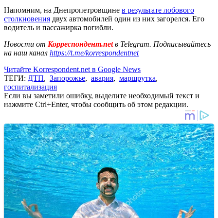
Напомним, на Днепропетровщине
в результате лобового
столкновения
двух автомобилей один из них загорелся. Его
водитель и пассажирка погибли.
Новости от
Корреспондент.net
в Telegram. Подписывайтесь
на наш канал
https://t.me/korrespondentnet
Читайте Korrespondent.net в Google News
ТЕГИ:
ДТП
,
Запорожье
,
авария
,
маршрутка
,
госпитализация
Если вы заметили ошибку, выделите необходимый текст и
нажмите Ctrl+Enter, чтобы сообщить об этом редакции.