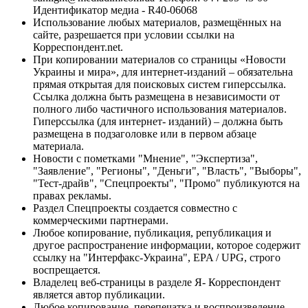
Идентификатор медиа - R40-06068
Использование любых материалов, размещённых на
сайте, разрешается при условии ссылки на
Корреспондент.net.
При копировании материалов со страницы «Новости
Украины и мира», для интернет-изданий – обязательна
прямая открытая для поисковых систем гиперссылка.
Ссылка должна быть размещена в независимости от
полного либо частичного использования материалов.
Гиперссылка (для интернет- изданий) – должна быть
размещена в подзаголовке или в первом абзаце
материала.
Новости с пометками "Мнение", "Экспертиза",
"Заявление", "Регионы", "Деньги", "Власть", "Выборы",
"Тест-драйв", "Спецпроекты", "Промо" публикуются на
правах рекламы.
Раздел Спецпроекты создается совместно с
коммерческими партнерами.
Любое копирование, публикация, републикация и
другое распространение информации, которое содержит
ссылку на "Интерфакс-Украина", EPA / UPG, строго
воспрещается.
Владелец веб-страницы в разделе Я- Корреспондент
является автор публикации.
Любое копирование, перепечатка и воспроизведение