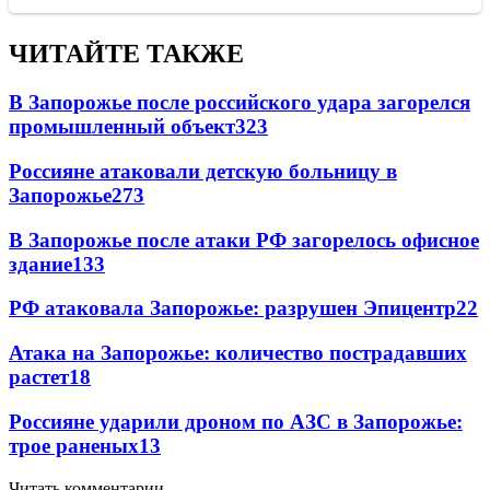
ЧИТАЙТЕ ТАКЖЕ
В Запорожье после российского удара загорелся
промышленный объект
323
Россияне атаковали детскую больницу в
Запорожье
273
В Запорожье после атаки РФ загорелось офисное
здание
133
РФ атаковала Запорожье: разрушен Эпицентр
22
Атака на Запорожье: количество пострадавших
растет
18
Россияне ударили дроном по АЗС в Запорожье:
трое раненых
13
Читать комментарии