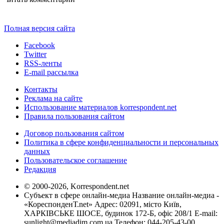
Полная версия сайта
Facebook
Twitter
RSS-ленты
E-mail рассылка
Контакты
Реклама на сайте
Использование материалов korrespondent.net
Правила пользования сайтом
Договор пользования сайтом
Политика в сфере конфиденциальности и персональных
данных
Пользовательское соглашение
Редакция
© 2000-2026, Korrespondent.net
Субъект в сфере онлайн-медиа Название онлайн-медиа -
«КореспонденТ.net» Адрес: 02091, місто Київ,
ХАРКІВСЬКЕ ШОСЕ, будинок 172-Б, офіс 208/1 E-mail:
sunlight@mediadim.com.ua
Телефон: 044-205-43-00