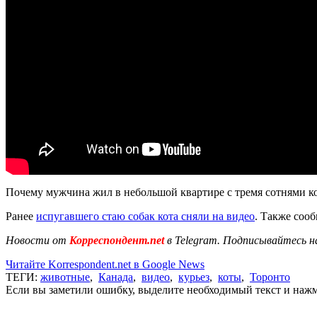
Почему мужчина жил в небольшой квартире с тремя сотнями ко
Ранее
испугавшего стаю собак кота сняли на видео
. Также соо
Новости от
Корреспондент.net
в Telegram. Подписывайтесь н
Читайте Korrespondent.net в Google News
ТЕГИ:
животные
,
Канада
,
видео
,
курьез
,
коты
,
Торонто
Если вы заметили ошибку, выделите необходимый текст и нажми