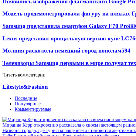
Появились изображения флагманского Google Pixe
Модель продемонстрировала фигуру на пляжах Г
Samsung представила смартфон Galaxy F70 Pro
88
Lexus представил прощальную версию купе LC
76
Молния расколола немецкий город пополам
594
Телевизоры Samsung первыми в мире получат т
Читать комментарии
Lifestyle&Fashion
Последние
Популярные
Комментируемые
Миранда Керр откровенно рассказала о своем настоящем рацио
Названы города, где туристы чаще всего становятся жертвами
Кейт Бекинсейл объединила йогу с эффектным образом