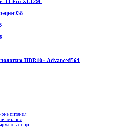
l 11 Pro XL
1296
реции
938
6
6
ехнологию HDR10+ Advanced
564
не питания
 карманных воров