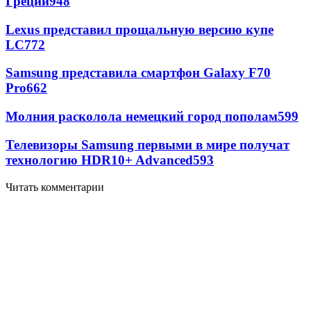
Греции
948
Lexus представил прощальную версию купе
LC
772
Samsung представила смартфон Galaxy F70
Pro
662
Молния расколола немецкий город пополам
599
Телевизоры Samsung первыми в мире получат
технологию HDR10+ Advanced
593
Читать комментарии