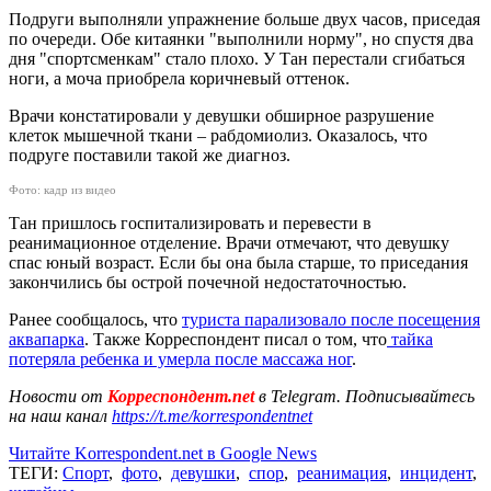
Подруги выполняли упражнение больше двух часов, приседая
по очереди. Обе китаянки "выполнили норму", но спустя два
дня "спортсменкам" стало плохо. У Тан перестали сгибаться
ноги, а моча приобрела коричневый оттенок.
Врачи констатировали у девушки обширное разрушение
клеток мышечной ткани – рабдомиолиз. Оказалось, что
подруге поставили такой же диагноз.
Фото: кадр из видео
Тан пришлось госпитализировать и перевести в
реанимационное отделение. Врачи отмечают, что девушку
спас юный возраст. Если бы она была старше, то приседания
закончились бы острой почечной недостаточностью.
Ранее сообщалось, что
туриста парализовало после посещения
аквапарка
. Также Корреспондент писал о том, что
тайка
потеряла ребенка и умерла после массажа ног
.
Новости от
Корреспондент.net
в Telegram. Подписывайтесь
на наш канал
https://t.me/korrespondentnet
Читайте Korrespondent.net в Google News
ТЕГИ:
Спорт
,
фото
,
девушки
,
спор
,
реанимация
,
инцидент
,