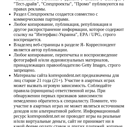
"Тест-драйв", "Спецпроекты", "Промо" публикуются на
правах рекламы.
Раздел Спецпроекты создается совместно с
коммерческими партнерами.
Любое копирование, публикация, републикация и
другое распространение информации, которое содержит
ссылку на "Интерфакс-Украина", EPA / UPG, строго
воспрещается.
Владелец веб-страницы в разделе Я- Корреспондент
является автор публикации.
Любое копирование, перепечатка и воспроизведение
фотографий и/или аудиовизуальных материалов,
принадлежащих правообладателю Getty Images, строго
запрещено.
Материалы сайта korrespondent.net предназначены для
лиц старше 21 года (21+). Участие в азартных играх
может вызвать игровую зависимость. Соблюдайте
правила (принципы) ответственной игры. При
обнаружении первых признаков зависимости
немедленно обратитесь к специалисту. Помните, что
участие в азартных играх не может являться источником
доходов или альтернативой работе. Информационный
ресурс korrespondent.net не проводит игры на реальные
и/или виртуальные деньги, сайт не принимает ни в
какой форме оплату ставок и других платежей, которые