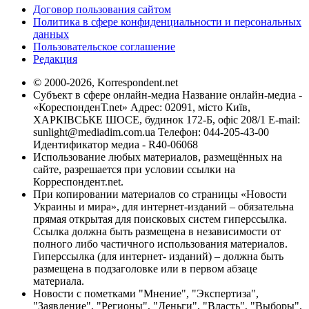
Договор пользования сайтом
Политика в сфере конфиденциальности и персональных
данных
Пользовательское соглашение
Редакция
© 2000-2026, Korrespondent.net
Субъект в сфере онлайн-медиа Название онлайн-медиа -
«КореспонденТ.net» Адрес: 02091, місто Київ,
ХАРКІВСЬКЕ ШОСЕ, будинок 172-Б, офіс 208/1 E-mail:
sunlight@mediadim.com.ua
Телефон: 044-205-43-00
Идентификатор медиа - R40-06068
Использование любых материалов, размещённых на
сайте, разрешается при условии ссылки на
Корреспондент.net.
При копировании материалов со страницы «Новости
Украины и мира», для интернет-изданий – обязательна
прямая открытая для поисковых систем гиперссылка.
Ссылка должна быть размещена в независимости от
полного либо частичного использования материалов.
Гиперссылка (для интернет- изданий) – должна быть
размещена в подзаголовке или в первом абзаце
материала.
Новости с пометками "Мнение", "Экспертиза",
"Заявление", "Регионы", "Деньги", "Власть", "Выборы",