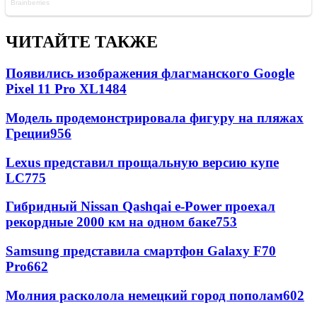
ЧИТАЙТЕ ТАКЖЕ
Появились изображения флагманского Google
Pixel 11 Pro XL
1484
Модель продемонстрировала фигуру на пляжах
Греции
956
Lexus представил прощальную версию купе
LC
775
Гибридный Nissan Qashqai e-Power проехал
рекордные 2000 км на одном баке
753
Samsung представила смартфон Galaxy F70
Pro
662
Молния расколола немецкий город пополам
602