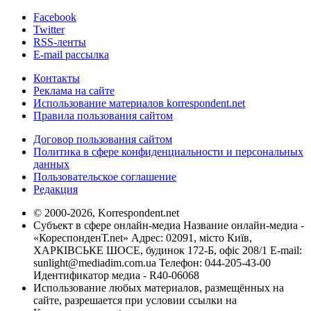
Facebook
Twitter
RSS-ленты
E-mail рассылка
Контакты
Реклама на сайте
Использование материалов korrespondent.net
Правила пользования сайтом
Договор пользования сайтом
Политика в сфере конфиденциальности и персональных
данных
Пользовательское соглашение
Редакция
© 2000-2026, Korrespondent.net
Субъект в сфере онлайн-медиа Название онлайн-медиа -
«КореспонденТ.net» Адрес: 02091, місто Київ,
ХАРКІВСЬКЕ ШОСЕ, будинок 172-Б, офіс 208/1 E-mail:
sunlight@mediadim.com.ua
Телефон: 044-205-43-00
Идентификатор медиа - R40-06068
Использование любых материалов, размещённых на
сайте, разрешается при условии ссылки на