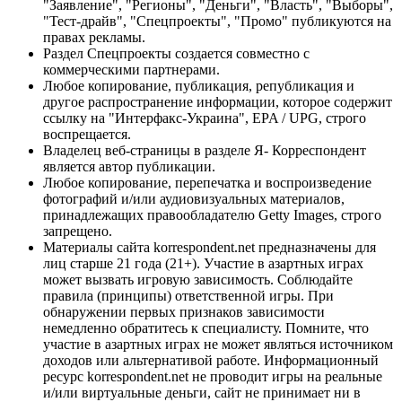
"Заявление", "Регионы", "Деньги", "Власть", "Выборы",
"Тест-драйв", "Спецпроекты", "Промо" публикуются на
правах рекламы.
Раздел Спецпроекты создается совместно с
коммерческими партнерами.
Любое копирование, публикация, републикация и
другое распространение информации, которое содержит
ссылку на "Интерфакс-Украина", EPA / UPG, строго
воспрещается.
Владелец веб-страницы в разделе Я- Корреспондент
является автор публикации.
Любое копирование, перепечатка и воспроизведение
фотографий и/или аудиовизуальных материалов,
принадлежащих правообладателю Getty Images, строго
запрещено.
Материалы сайта korrespondent.net предназначены для
лиц старше 21 года (21+). Участие в азартных играх
может вызвать игровую зависимость. Соблюдайте
правила (принципы) ответственной игры. При
обнаружении первых признаков зависимости
немедленно обратитесь к специалисту. Помните, что
участие в азартных играх не может являться источником
доходов или альтернативой работе. Информационный
ресурс korrespondent.net не проводит игры на реальные
и/или виртуальные деньги, сайт не принимает ни в