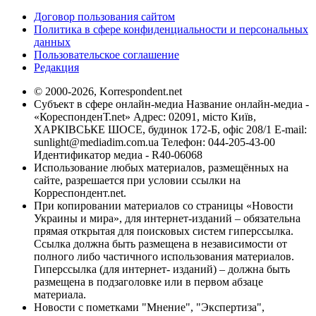
Договор пользования сайтом
Политика в сфере конфиденциальности и персональных
данных
Пользовательское соглашение
Редакция
© 2000-2026, Korrespondent.net
Субъект в сфере онлайн-медиа Название онлайн-медиа -
«КореспонденТ.net» Адрес: 02091, місто Київ,
ХАРКІВСЬКЕ ШОСЕ, будинок 172-Б, офіс 208/1 E-mail:
sunlight@mediadim.com.ua
Телефон: 044-205-43-00
Идентификатор медиа - R40-06068
Использование любых материалов, размещённых на
сайте, разрешается при условии ссылки на
Корреспондент.net.
При копировании материалов со страницы «Новости
Украины и мира», для интернет-изданий – обязательна
прямая открытая для поисковых систем гиперссылка.
Ссылка должна быть размещена в независимости от
полного либо частичного использования материалов.
Гиперссылка (для интернет- изданий) – должна быть
размещена в подзаголовке или в первом абзаце
материала.
Новости с пометками "Мнение", "Экспертиза",