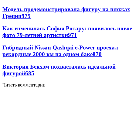
Модель продемонстрировала фигуру на пляжах
Греции
975
Как изменилась София Ротару: появилось новое
фото 79-летней артистки
971
Гибридный Nissan Qashqai e-Power проехал
рекордные 2000 км на одном баке
870
Виктория Бекхэм похвасталась идеальной
фигурой
685
Читать комментарии