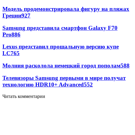
Модель продемонстрировала фигуру на пляжах
Греции
927
Samsung представила смартфон Galaxy F70
Pro
886
Lexus представил прощальную версию купе
LC
765
Молния расколола немецкий город пополам
588
Телевизоры Samsung первыми в мире получат
технологию HDR10+ Advanced
552
Читать комментарии