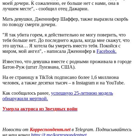
моей дочери. К сожалению, ее больше нет с нами, она в
лучшем месте", - сообщил отец Дажарии.
Мать девушки, Дженнифер Шаффер, также выразила скорбь
по поводу смерти дочери.
"Я так убита горем, я действительно не могу поверить, что
тебя больше нет. До последнего ждала, когда мне скажут, что
это шутка… Я хотела бы умереть вместо тебя. Покойся с
миром, мой ангел", - написала Дженнифер в
Facebook.
Известно, что девушка вместе с родными проживала в городе
Батон-Руж (штат Луизиана, США).
На ее страницу в TikTok подписано более 1,6 миллиона
человек, а также десятки тысяч – в Instagram и на YouTube.
Как сообщалось ранее,
успешную 25-летнюю модель
обнаружили мертвой.
Умерла актриса из Звездных войн
Новости от
Корреспондент.net
в Telegram. Подписывайтесь
на наш канал
https://t.me/korrespondentnet