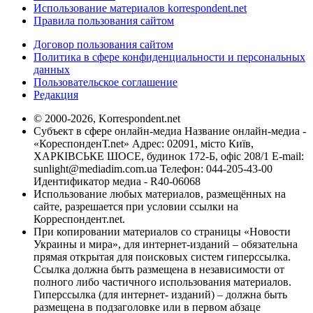
Использование материалов korrespondent.net
Правила пользования сайтом
Договор пользования сайтом
Политика в сфере конфиденциальности и персональных
данных
Пользовательское соглашение
Редакция
© 2000-2026, Korrespondent.net
Субъект в сфере онлайн-медиа Название онлайн-медиа -
«КореспонденТ.net» Адрес: 02091, місто Київ,
ХАРКІВСЬКЕ ШОСЕ, будинок 172-Б, офіс 208/1 E-mail:
sunlight@mediadim.com.ua
Телефон: 044-205-43-00
Идентификатор медиа - R40-06068
Использование любых материалов, размещённых на
сайте, разрешается при условии ссылки на
Корреспондент.net.
При копировании материалов со страницы «Новости
Украины и мира», для интернет-изданий – обязательна
прямая открытая для поисковых систем гиперссылка.
Ссылка должна быть размещена в независимости от
полного либо частичного использования материалов.
Гиперссылка (для интернет- изданий) – должна быть
размещена в подзаголовке или в первом абзаце