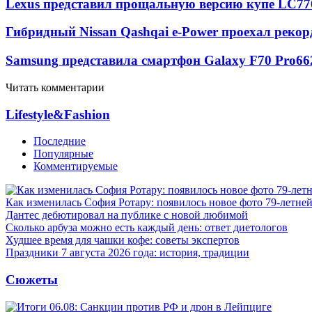
Lexus представил прощальную версию купе LC
77
Гибридный Nissan Qashqai e-Power проехал рекор
Samsung представила смартфон Galaxy F70 Pro
66
Читать комментарии
Lifestyle&Fashion
Последние
Популярные
Комментируемые
Как изменилась София Ротару: появилось новое фото 79-летней
Дантес дебютировал на публике с новой любимой
Сколько арбуза можно есть каждый день: ответ диетологов
Худшее время для чашки кофе: советы экспертов
Праздники 7 августа 2026 года: история, традиции
Сюжеты