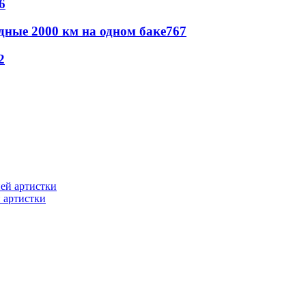
6
дные 2000 км на одном баке
767
2
 артистки