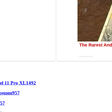
l 11 Pro XL
1492
реции
957
57