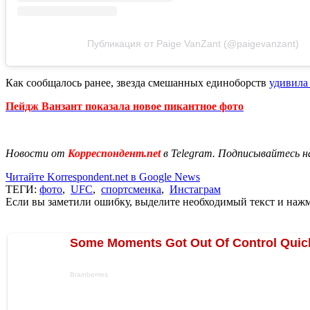
Публикация от Paige VanZant (@paigevanzant)
Как сообщалось ранее, звезда смешанных единоборств
удивила
Пейдж Ванзант показала новое пикантное фото
Новости от
Корреспондент.net
в Telegram. Подписывайтесь н
Читайте Korrespondent.net в Google News
ТЕГИ:
фото
,
UFC
,
спортсменка
,
Инстаграм
Если вы заметили ошибку, выделите необходимый текст и нажми