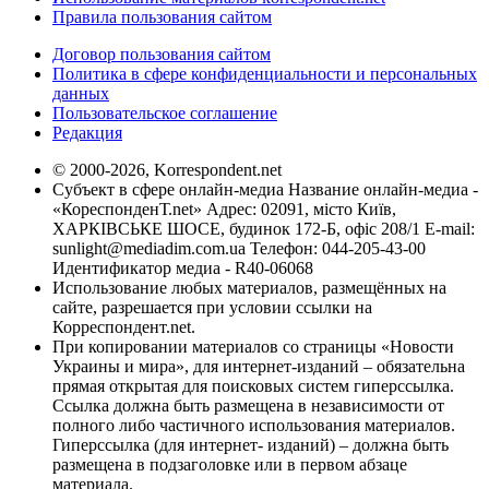
Правила пользования сайтом
Договор пользования сайтом
Политика в сфере конфиденциальности и персональных
данных
Пользовательское соглашение
Редакция
© 2000-2026, Korrespondent.net
Субъект в сфере онлайн-медиа Название онлайн-медиа -
«КореспонденТ.net» Адрес: 02091, місто Київ,
ХАРКІВСЬКЕ ШОСЕ, будинок 172-Б, офіс 208/1 E-mail:
sunlight@mediadim.com.ua
Телефон: 044-205-43-00
Идентификатор медиа - R40-06068
Использование любых материалов, размещённых на
сайте, разрешается при условии ссылки на
Корреспондент.net.
При копировании материалов со страницы «Новости
Украины и мира», для интернет-изданий – обязательна
прямая открытая для поисковых систем гиперссылка.
Ссылка должна быть размещена в независимости от
полного либо частичного использования материалов.
Гиперссылка (для интернет- изданий) – должна быть
размещена в подзаголовке или в первом абзаце
материала.