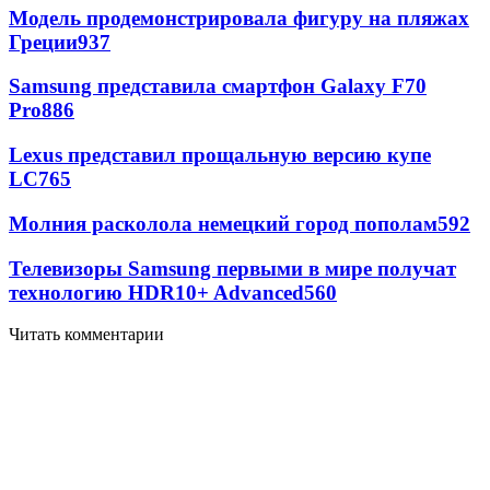
Модель продемонстрировала фигуру на пляжах
Греции
937
Samsung представила смартфон Galaxy F70
Pro
886
Lexus представил прощальную версию купе
LC
765
Молния расколола немецкий город пополам
592
Телевизоры Samsung первыми в мире получат
технологию HDR10+ Advanced
560
Читать комментарии