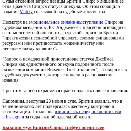
Судья отклонил запрос певицы Бритни Спирс о лишении ее
отца Джеймса Спирса статуса опекуна. Об этом сообщило
издание
Variety
со ссылкой на судебные документы.
Несмотря на
эмоциональное онлайн-выступление Спирс
на
судебном заседании в Лос-Анджелесе с просьбой освободить
ее от многолетней опеки отца, суд якобы признал Бритни
"практически неспособной управлять своими финансовыми
ресурсами или противостоять мошенничеству или
ненадлежащему влиянию".
"Запрос о немедленной приостановке статуса Джеймса
Спирса как единственного опекуна подопечного после
назначения компании Bessemer Trust отклонен", – говорится в
судебных документах, которые попали в распоряжение
издания.
При этом за ней сохраняется право подавать новые прошения.
Напомним, выступая 23 июня в суде, Бритни заявила, что в
течение многих лет подвергалась жесткому контролю и
эксплуатации. Позже она
извинилась перед поклонниками
в Instagram
за годы лжи об идеальной жизни.
Бывший муж Бритни Спирс требует оценить ее