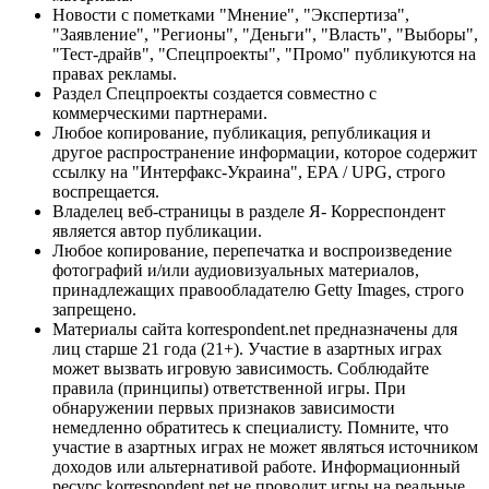
Новости с пометками "Мнение", "Экспертиза",
"Заявление", "Регионы", "Деньги", "Власть", "Выборы",
"Тест-драйв", "Спецпроекты", "Промо" публикуются на
правах рекламы.
Раздел Спецпроекты создается совместно с
коммерческими партнерами.
Любое копирование, публикация, републикация и
другое распространение информации, которое содержит
ссылку на "Интерфакс-Украина", EPA / UPG, строго
воспрещается.
Владелец веб-страницы в разделе Я- Корреспондент
является автор публикации.
Любое копирование, перепечатка и воспроизведение
фотографий и/или аудиовизуальных материалов,
принадлежащих правообладателю Getty Images, строго
запрещено.
Материалы сайта korrespondent.net предназначены для
лиц старше 21 года (21+). Участие в азартных играх
может вызвать игровую зависимость. Соблюдайте
правила (принципы) ответственной игры. При
обнаружении первых признаков зависимости
немедленно обратитесь к специалисту. Помните, что
участие в азартных играх не может являться источником
доходов или альтернативой работе. Информационный
ресурс korrespondent.net не проводит игры на реальные