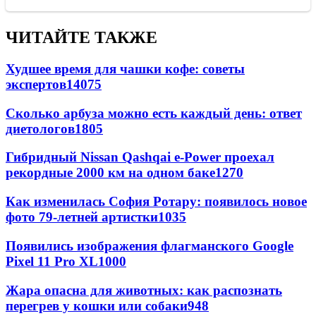
ЧИТАЙТЕ ТАКЖЕ
Худшее время для чашки кофе: советы
экспертов
14075
Сколько арбуза можно есть каждый день: ответ
диетологов
1805
Гибридный Nissan Qashqai e-Power проехал
рекордные 2000 км на одном баке
1270
Как изменилась София Ротару: появилось новое
фото 79-летней артистки
1035
Появились изображения флагманского Google
Pixel 11 Pro XL
1000
Жара опасна для животных: как распознать
перегрев у кошки или собаки
948