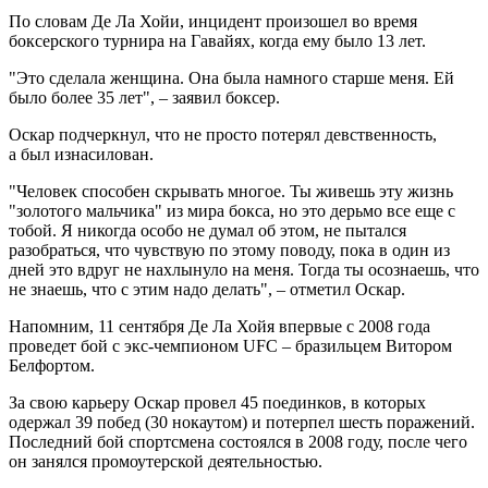
По словам Де Ла Хойи, инцидент произошел во время
боксерского турнира на Гавайях, когда ему было 13 лет.
"Это сделала женщина. Она была намного старше меня. Ей
было более 35 лет", – заявил боксер.
Оскар подчеркнул, что не просто потерял девственность,
а был изнасилован.
"Человек способен скрывать многое. Ты живешь эту жизнь
"золотого мальчика" из мира бокса, но это дерьмо все еще с
тобой. Я никогда особо не думал об этом, не пытался
разобраться, что чувствую по этому поводу, пока в один из
дней это вдруг не нахлынуло на меня. Тогда ты осознаешь, что
не знаешь, что с этим надо делать", – отметил Оскар.
Напомним, 11 сентября Де Ла Хойя впервые с 2008 года
проведет бой с экс-чемпионом UFC – бразильцем Витором
Белфортом.
За свою карьеру Оскар провел 45 поединков, в которых
одержал 39 побед (30 нокаутом) и потерпел шесть поражений.
Последний бой спортсмена состоялся в 2008 году, после чего
он занялся промоутерской деятельностью.