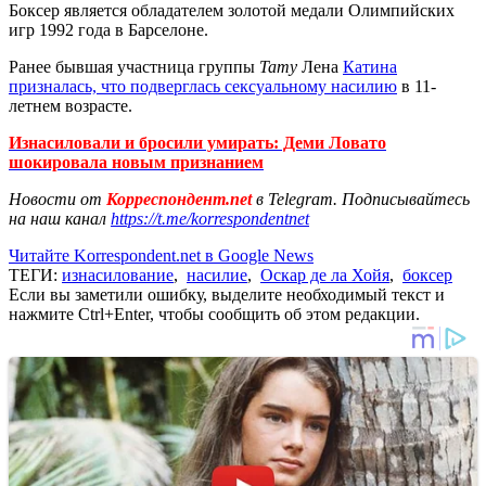
Боксер является обладателем золотой медали Олимпийских
игр 1992 года в Барселоне.
Ранее бывшая участница группы
Тату
Лена
Катина
призналась, что подверглась сексуальному насилию
в 11-
летнем возрасте.
Изнасиловали и бросили умирать: Деми Ловато
шокировала новым признанием
Новости от
Корреспондент.net
в Telegram. Подписывайтесь
на наш канал
https://t.me/korrespondentnet
Читайте Korrespondent.net в Google News
ТЕГИ:
изнасилование
,
насилие
,
Оскар де ла Хойя
,
боксер
Если вы заметили ошибку, выделите необходимый текст и
нажмите Ctrl+Enter, чтобы сообщить об этом редакции.