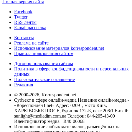
Полная версия сайта
Facebook
Twitter
RSS-ленты
E-mail рассылка
Контакты
Реклама на сайте
Использование материалов korrespondent.net
Правила пользования сайтом
Договор пользования сайтом
Политика в сфере конфиденциальности и персональных
данных
Пользовательское соглашение
Редакция
© 2000-2026, Korrespondent.net
Субъект в сфере онлайн-медиа Название онлайн-медиа -
«КореспонденТ.net» Адрес: 02091, місто Київ,
ХАРКІВСЬКЕ ШОСЕ, будинок 172-Б, офіс 208/1 E-mail:
sunlight@mediadim.com.ua
Телефон: 044-205-43-00
Идентификатор медиа - R40-06068
Использование любых материалов, размещённых на
сайте, разрешается при условии ссылки на