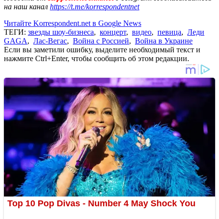
на наш канал
https://t.me/korrespondentnet
Читайте Korrespondent.net в Google News
ТЕГИ:
звезды шоу-бизнеса
,
концерт
,
видео
,
певица
,
Леди
GAGA
,
Лас-Вегас
,
Война с Россией
,
Война в Украине
Если вы заметили ошибку, выделите необходимый текст и
нажмите Ctrl+Enter, чтобы сообщить об этом редакции.