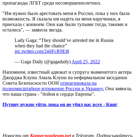
пропаганды ЛГБТ среди несовершеннолетних.
"Им нужно было арестовать меня в России, пока у них была
возможность. Я сказала им надеть на меня наручники, я
приехала с конвоем. Они как были тупыми тогда, такими и
остались", — заявила звезда.
Lady Gaga: “They should’ve arrested me in Russia
when they had the chance”
pic.twitter.com/2g6FcR9Et8
— Gaga Daily (@gagadaily)
April 25, 2022
Напомним, известный адвокат и супруга знаменитого актера
Джорджа Клуни Амаль Клуни на неформальном заседании
Совета Безопасности ООН
отреагировала на
полномасштабное вторжение России в Украину.
Она заявила,
что наша страна - "бойня в сердце Европы".
Путину нужно уйти, пока он не убил нас всех - Кинг
Новости от
Корреспондент.net
в Telegram. Подписывайтесь