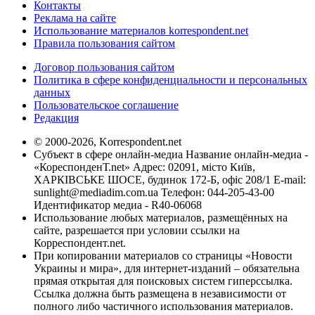
Контакты
Реклама на сайте
Использование материалов korrespondent.net
Правила пользования сайтом
Договор пользования сайтом
Политика в сфере конфиденциальности и персональных
данных
Пользовательское соглашение
Редакция
© 2000-2026, Korrespondent.net
Субъект в сфере онлайн-медиа Название онлайн-медиа -
«КореспонденТ.net» Адрес: 02091, місто Київ,
ХАРКІВСЬКЕ ШОСЕ, будинок 172-Б, офіс 208/1 E-mail:
sunlight@mediadim.com.ua
Телефон: 044-205-43-00
Идентификатор медиа - R40-06068
Использование любых материалов, размещённых на
сайте, разрешается при условии ссылки на
Корреспондент.net.
При копировании материалов со страницы «Новости
Украины и мира», для интернет-изданий – обязательна
прямая открытая для поисковых систем гиперссылка.
Ссылка должна быть размещена в независимости от
полного либо частичного использования материалов.