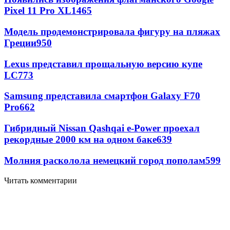
Pixel 11 Pro XL
1465
Модель продемонстрировала фигуру на пляжах
Греции
950
Lexus представил прощальную версию купе
LC
773
Samsung представила смартфон Galaxy F70
Pro
662
Гибридный Nissan Qashqai e-Power проехал
рекордные 2000 км на одном баке
639
Молния расколола немецкий город пополам
599
Читать комментарии