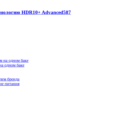
ехнологию HDR10+ Advanced
587
на одном баке
лем бренда
не питания