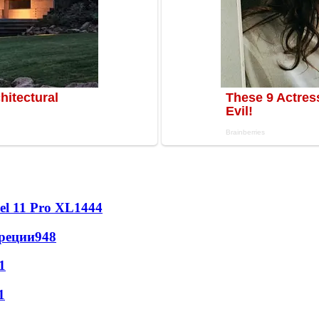
l 11 Pro XL
1444
реции
948
1
1