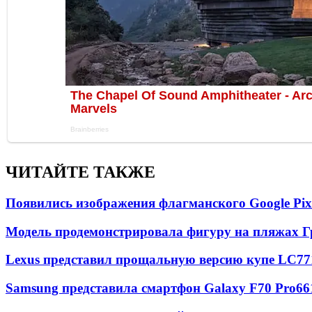
ЧИТАЙТЕ ТАКЖЕ
Появились изображения флагманского Google Pixe
Модель продемонстрировала фигуру на пляжах Г
Lexus представил прощальную версию купе LC
77
Samsung представила смартфон Galaxy F70 Pro
66