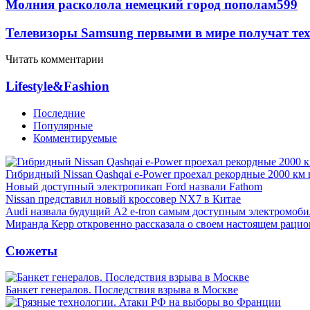
Молния расколола немецкий город пополам
599
Телевизоры Samsung первыми в мире получат т
Читать комментарии
Lifestyle&Fashion
Последние
Популярные
Комментируемые
Гибридный Nissan Qashqai e-Power проехал рекордные 2000 км 
Новый доступный электропикап Ford назвали Fathom
Nissan представил новый кроссовер NX7 в Китае
Audi назвала будущий A2 e-tron самым доступным электромоби
Миранда Керр откровенно рассказала о своем настоящем рацио
Сюжеты
Банкет генералов. Последствия взрыва в Москве