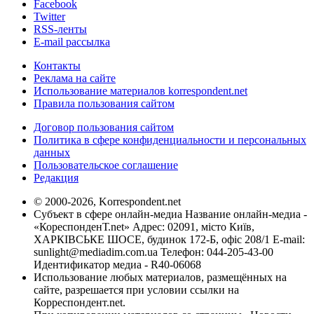
Facebook
Twitter
RSS-ленты
E-mail рассылка
Контакты
Реклама на сайте
Использование материалов korrespondent.net
Правила пользования сайтом
Договор пользования сайтом
Политика в сфере конфиденциальности и персональных
данных
Пользовательское соглашение
Редакция
© 2000-2026, Korrespondent.net
Субъект в сфере онлайн-медиа Название онлайн-медиа -
«КореспонденТ.net» Адрес: 02091, місто Київ,
ХАРКІВСЬКЕ ШОСЕ, будинок 172-Б, офіс 208/1 E-mail:
sunlight@mediadim.com.ua
Телефон: 044-205-43-00
Идентификатор медиа - R40-06068
Использование любых материалов, размещённых на
сайте, разрешается при условии ссылки на
Корреспондент.net.