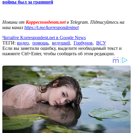
войны был за границей
Новини от
Корреспондент.net
в Telegram. Підписуйтесь на
наш канал
https://t.me/korrespondentnet
Читайте Korrespondent.net в Google News
ТЕГИ:
видео
,
помощь
,
ведущий
,
Горбунов
,
ВСУ
Если вы заметили ошибку, выделите необходимый текст и
нажмите Ctrl+Enter, чтобы сообщить об этом редакции.