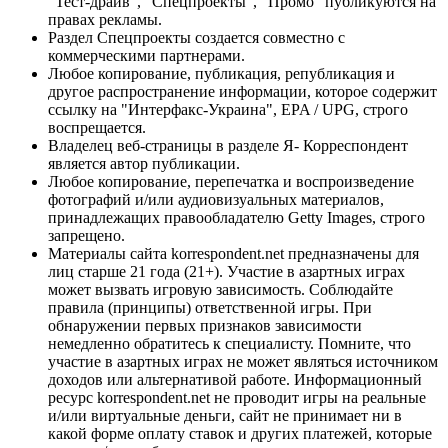
"Тест-драйв", "Спецпроекты", "Промо" публикуются на
правах рекламы.
Раздел Спецпроекты создается совместно с
коммерческими партнерами.
Любое копирование, публикация, републикация и
другое распространение информации, которое содержит
ссылку на "Интерфакс-Украина", EPA / UPG, строго
воспрещается.
Владелец веб-страницы в разделе Я- Корреспондент
является автор публикации.
Любое копирование, перепечатка и воспроизведение
фотографий и/или аудиовизуальных материалов,
принадлежащих правообладателю Getty Images, строго
запрещено.
Материалы сайта korrespondent.net предназначены для
лиц старше 21 года (21+). Участие в азартных играх
может вызвать игровую зависимость. Соблюдайте
правила (принципы) ответственной игры. При
обнаружении первых признаков зависимости
немедленно обратитесь к специалисту. Помните, что
участие в азартных играх не может являться источником
доходов или альтернативой работе. Информационный
ресурс korrespondent.net не проводит игры на реальные
и/или виртуальные деньги, сайт не принимает ни в
какой форме оплату ставок и других платежей, которые