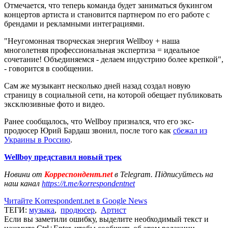
Отмечается, что теперь команда будет заниматься букингом
концертов артиста и становится партнером по его работе с
брендами и рекламными интеграциями.
"Неугомонная творческая энергия Wellboy + наша
многолетняя профессиональная экспертиза = идеальное
сочетание! Объединяемся - делаем индустрию более крепкой",
- говорится в сообщении.
Сам же музыкант несколько дней назад создал новую
страницу в социальной сети, на которой обещает публиковать
эксклюзивные фото и видео.
Ранее сообщалось, что Wellboy признался, что его экс-
продюсер Юрий Бардаш звонил, после того как
сбежал из
Украины в Россию
.
Wellboy представил новый трек
Новини от
Корреспондент.net
в Telegram. Підписуйтесь на
наш канал
https://t.me/korrespondentnet
Читайте Korrespondent.net в Google News
ТЕГИ:
музыка
,
продюсер
,
Артист
Если вы заметили ошибку, выделите необходимый текст и