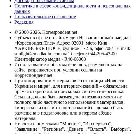
Договор пользования сайтом
Политика в сфере конфиденциальности и персональных
данных
Пользовательское соглашение
Редакция
© 2000-2026, Korrespondent.net
Субъект в сфере онлайн-медиа Название онлайн-медиа -
«КореспонденТ.net» Адрес: 02091, місто Київ,
ХАРКІВСЬКЕ ШОСЕ, будинок 172-Б, офіс 208/1 E-mail:
sunlight@mediadim.com.ua
Телефон: 044-205-43-00
Идентификатор медиа - R40-06068
Использование любых материалов, размещённых на
сайте, разрешается при условии ссылки на
Корреспондент.net.
При копировании материалов со страницы «Новости
Украины и мира», для интернет-изданий – обязательна
прямая открытая для поисковых систем гиперссылка.
Ссылка должна быть размещена в независимости от
полного либо частичного использования материалов.
Гиперссылка (для интернет- изданий) – должна быть
размещена в подзаголовке или в первом абзаце
материала.
Новости с пометками "Мнение", "Экспертиза",
"Заявление", "Регионы", "Деньги", "Власть", "Выборы",