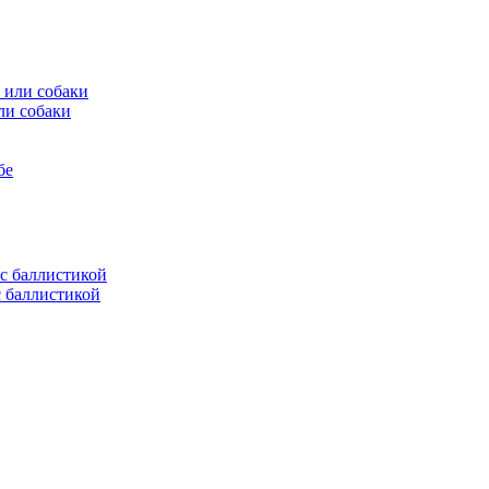
ли собаки
бе
с баллистикой