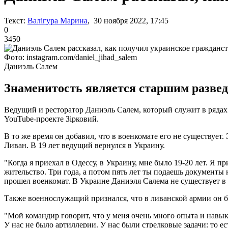
Текст:
Валігура Марина
, 30 ноября 2022, 17:45
0
3450
Фото: instagram.com/daniel_jihad_salem
Даниэль Салем
Знаменитость является старшим развед
Ведущий и ресторатор Даниэль Салем, который служит в рядах В
YouTube-проекте Зірковий.
В то же время он добавил, что в военкомате его не существует. 
Ливан. В 19 лет ведущий вернулся в Украину.
"Когда я приехал в Одессу, в Украину, мне было 19-20 лет. Я 
жительство. Три года, а потом пять лет ты подаешь документы 
прошел военкомат. В Украине Даниэля Салема не существует в в
Также военнослужащий признался, что в ливанской армии он б
"Мой командир говорит, что у меня очень много опыта и навык
У нас не было артиллерии. У нас были стрелковые задачи: то ест