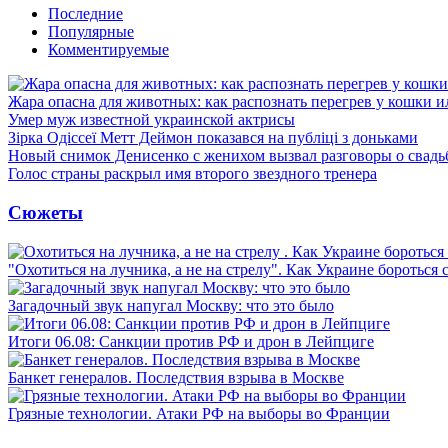
Последние
Популярные
Комментируемые
Жара опасна для животных: как распознать перегрев у кошки и
Умер муж известной украинской актрисы
Зірка Одіссеї Метт Деймон показався на публіці з доньками
Новый снимок Денисенко с женихом вызвал разговоры о свадь
Голос страны раскрыл имя второго звездного тренера
Сюжеты
"Охотиться на лучника, а не на стрелу". Как Украине бороться 
Загадочный звук напугал Москву: что это было
Итоги 06.08: Санкции против РФ и дрон в Лейпциге
Банкет генералов. Последствия взрыва в Москве
Грязные технологии. Атаки РФ на выборы во Франции