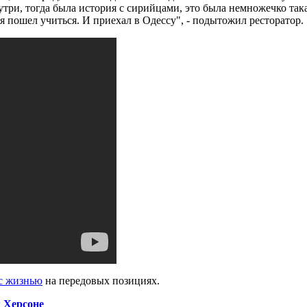
три, тогда была история с сирийцами, это была немножечко такая 
, я пошел учиться. И приехал в Одессу", - подытожил ресторатор.
с жизнью
на передовых позициях.
м Херсоне