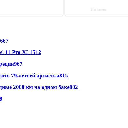
667
l 11 Pro XL
1512
реции
967
ото 79-летней артистки
815
дные 2000 км на одном баке
802
8