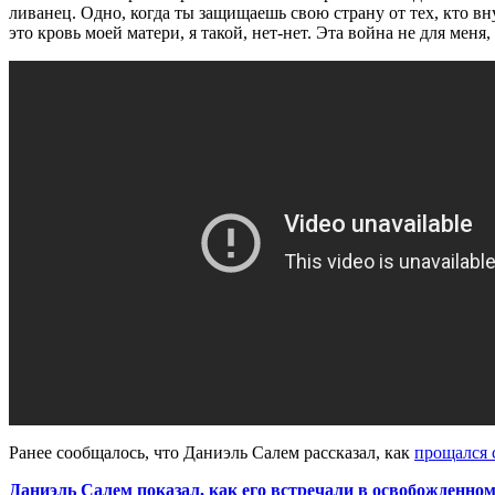
ливанец. Одно, когда ты защищаешь свою страну от тех, кто вну
это кровь моей матери, я такой, нет-нет. Эта война не для меня
Ранее сообщалось, что Даниэль Салем рассказал, как
прощался 
Даниэль Салем показал, как его встречали в освобожденно